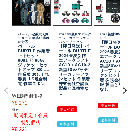
バートル定番大人気
2026SS最新エアーク
2026新型30Vバッテ
シリーズ 幅広い業種
ラフトカラーファン
リー
に対応
バッテリーセット
【即日発送】バ
バートル
【即日発送】バ
ートル BURTL
BURTLE 作業着
ートル BURTLE
2026春夏新作
上下セット
2026春夏新作
エアークラフト
6081 と 6086
エアークラフト
AC10 + AC10-
ジャケットセッ
AC10 + AC10-2
新型30Vバッテ
トアップ SS-LL
新型30Vバッテ
リーブラックフ
作業服 おしゃれ
リーカラーファ
ァンセット 作
春夏 JIS適合制
ンセット 作業着
着 株式会社空
電 作業ズボン
株式会社空調服
服 製品と互換
製品と互換性な
なし
し
WEB特別価格
¥
8,271
即日発送
税込
即日発送
期間限定！会員
送料無料
特別価格
送料無料
¥
8,221