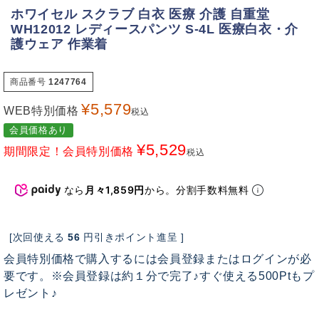
ホワイセル スクラブ 白衣 医療 介護 自重堂
WH12012 レディースパンツ S-4L 医療白衣・介
護ウェア 作業着
商品番号
1247764
¥
5,579
WEB特別価格
税込
会員価格あり
¥
5,529
期間限定！会員特別価格
税込
なら
月々1,859円
から。分割手数料無料
[次回使える
56
円引きポイント進呈 ]
会員特別価格で購入するには会員登録またはログインが必
要です。※会員登録は約１分で完了♪すぐ使える500Ptもプ
レゼント♪