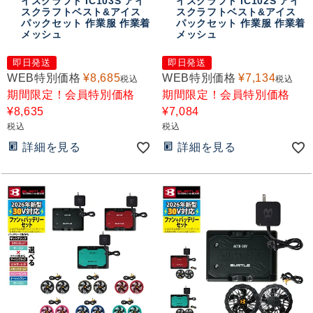
イスクラフト IC103S アイ
イスクラフト IC102S アイ
おすすめコンテンツ
スクラフトベスト&アイス
スクラフトベスト&アイス
パックセット 作業服 作業着
パックセット 作業服 作業着
メッシュ
メッシュ
即日発送
即日発送
WEB特別価格
¥
8,685
WEB特別価格
¥
7,134
税込
税込
期間限定！会員特別価格
期間限定！会員特別価格
¥
8,635
¥
7,084
税込
税込
詳細を見る
詳細を見る