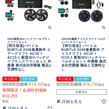
2026新型30Vバッテリー＆ブラッ
2026SS最新アイスクラフトペルチ
クファンセット
ェバッテリーセット
[即日発送]バートル
【即日発送】バートル
BURTLE 2026春夏新作 エ
BURTLE 2026春夏新作 ア
アークラフト AC10 +
イスクラフト AC10 +
AC10-1 新型30Vバッテリ
IC10-1 新型30Vバッテリー
ーブラックファンセット 作
ペルチェセット 作業着 株式
業着 株式会社空調服 製品と
会社空調服 製品と互換性な
互換性なし
し
即日発送
送料無料
即日発送
送料無料
WEB特別価格
¥
19,305
WEB特別価格
¥
26,730
税込
税込
期間限定！会員特別価格
在庫切れ
¥
19,255
税込
詳細を見る
詳細を見る