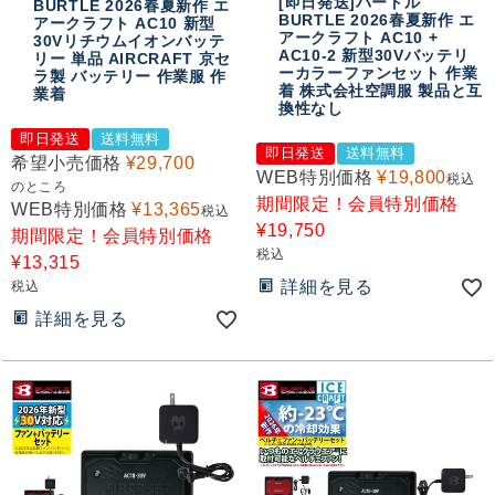
[即日発送]バートル
BURTLE 2026春夏新作 エ
BURTLE 2026春夏新作 エ
アークラフト AC10 新型
アークラフト AC10 +
30Vリチウムイオンバッテ
AC10-2 新型30Vバッテリ
リー 単品 AIRCRAFT 京セ
ーカラーファンセット 作業
ラ製 バッテリー 作業服 作
着 株式会社空調服 製品と互
業着
換性なし
即日発送
送料無料
即日発送
送料無料
希望小売価格
¥
29,700
WEB特別価格
¥
19,800
税込
のところ
期間限定！会員特別価格
WEB特別価格
¥
13,365
税込
¥
19,750
期間限定！会員特別価格
税込
¥
13,315
詳細を見る
税込
詳細を見る