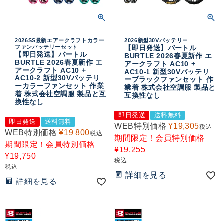
2026SS最新エアークラフトカラー
2026新型30Vバッテリー
ファンバッテリーセット
【即日発送】バートル
【即日発送】バートル
BURTLE 2026春夏新作 エ
BURTLE 2026春夏新作 エ
アークラフト AC10 +
アークラフト AC10 +
AC10-1 新型30Vバッテリ
AC10-2 新型30Vバッテリ
ーブラックファンセット 作
ーカラーファンセット 作業
業着 株式会社空調服 製品と
着 株式会社空調服 製品と互
互換性なし
換性なし
即日発送
送料無料
即日発送
送料無料
WEB特別価格
¥
19,305
税込
WEB特別価格
¥
19,800
税込
期間限定！会員特別価格
期間限定！会員特別価格
¥
19,255
¥
19,750
税込
税込
詳細を見る
詳細を見る