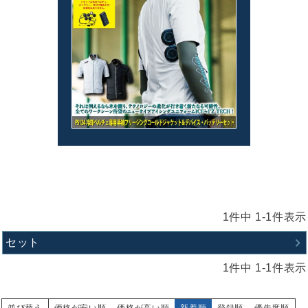
1
件中
1
-
1
件表示
セット
1
件中
1
-
1
件表示