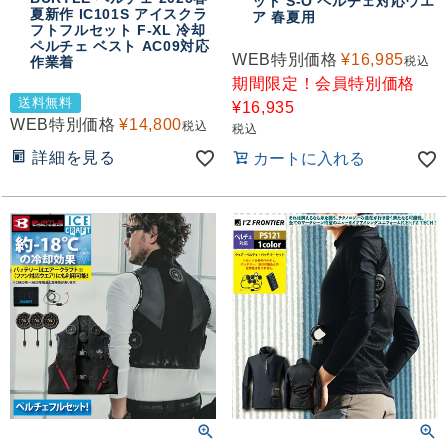
ット S-O ペルチェ対応ウエ
夏新作 IC101S アイスクラ
ア 春夏用
フトフルセット F-XL 冷却
ペルチェ ベスト AC09対応
WEB特別価格
¥
16,985
作業着
税込
期間限定！会員特別価格
送料無料
¥
16,935
WEB特別価格
¥
14,800
税込
税込
詳細を見る
カートに入れる