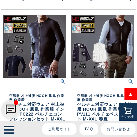
ております。
ご質問内容をお選びください。
👕 おすすめ上下セットは？
🦺 購入前によくあるご質問
🛒 購入後によくあるご質問
❓ その他のご質問
▲
空調服 村上被服 HOOH 鳳凰 作業
空調服 村上被服 HOOH 鳳凰 作業
服 作業着
服 作業着
ペルチェ対応ウェア 村上被
ペルチェ対応ウェア 村上被
服 HOOH 鳳凰 作業服 イン
服 HOOH 鳳凰 作業服
ナー PC222 ペルチェコン
PV111 ペルチェベストセッ
かごの中
プレッションセット M-XXL
ト M-XXL 春夏
春夏
ご利用ガイド
FAQ
お問い合わせ
WEB特別価格
¥
18,332
税込
WEB特別価格
¥
18,332