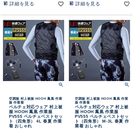
詳細を見る
詳細を見る
空調服 村上被服 HOOH 鳳凰 作業
空調服 村上被服 HOOH 鳳凰 作業
服 作業着
服 作業着
ペルチェ対応ウェア 村上被
ペルチェ対応ウェア 村上被
服 HOOH 鳳凰 作業服
服 HOOH 鳳凰 作業服
PV555 ペルチェベストセッ
PV555 ペルチェベストセッ
ト（四角形） 4L 春夏 作業
ト（四角形） M-3L 春夏 作
着 おしゃれ
業着 おしゃれ