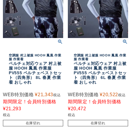
空調服 村上被服 HOOH 鳳凰 作業
空調服 村上被服 HOOH 鳳凰 作業
服 作業着
服 作業着
ペルチェ対応ウェア 村上被
ペルチェ対応ウェア 村上被
服 HOOH 鳳凰 作業服
服 HOOH 鳳凰 作業服
PV555 ペルチェベストセッ
PV555 ペルチェベストセッ
ト（四角形） 8L 春夏 作業
ト（四角形） 6L 春夏 作業
着 おしゃれ
着 おしゃれ
WEB特別価格
¥
21,343
WEB特別価格
¥
20,522
税込
税込
期間限定！会員特別価格
期間限定！会員特別価格
¥
21,293
¥
20,472
税込
税込
在庫切れ
在庫切れ