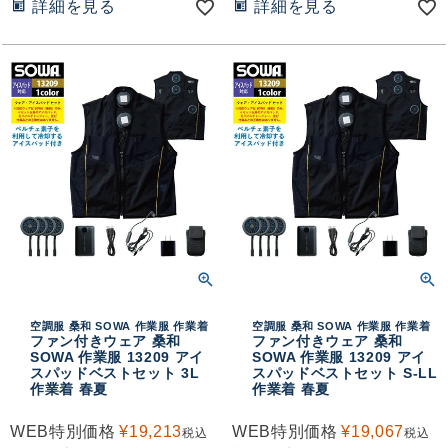
詳細を見る
詳細を見る
空調服 桑和 SOWA 作業服 作業着
空調服 桑和 SOWA 作業服 作業着
ファン付きウェア 桑和
ファン付きウェア 桑和
SOWA 作業服 13209 アイ
SOWA 作業服 13209 アイ
スパッドベストセット 3L
スパッドベストセット S-LL
作業着 春夏
作業着 春夏
WEB特別価格
¥
19,213
WEB特別価格
¥
19,067
税込
税込