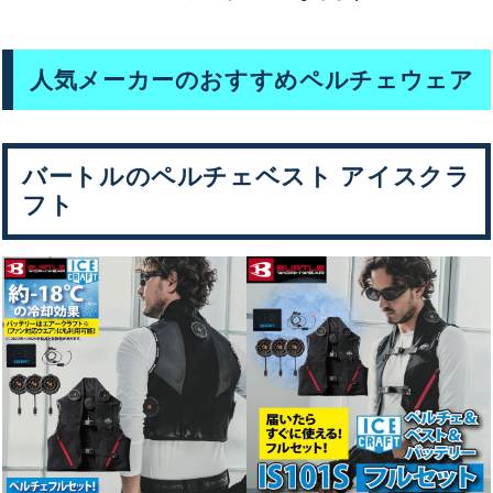
おすすめコンテンツ
人気メーカーのおすすめペルチェウェア
バートルのペルチェベスト アイスクラ
フト