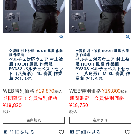
空調服 村上被服 HOOH 鳳凰 作業
空調服 村上被服 HOOH 鳳凰 作業
服 作業着
服 作業着
ペルチェ対応ウェア 村上被
ペルチェ対応ウェア 村上被
服 HOOH 鳳凰 作業服
服 HOOH 鳳凰 作業服
PV333 ペルチェベストセッ
PV333 ペルチェベストセッ
ト（八角形） 4L 春夏 作業
ト（八角形） M-3L 春夏 作
着 おしゃれ
業着 おしゃれ
WEB特別価格
¥
19,870
WEB特別価格
¥
19,800
税込
税込
期間限定！会員特別価格
期間限定！会員特別価格
¥
19,820
¥
19,750
キンショウお問い合わせサポート
税込
税込
在庫切れ
在庫切れ
こんにちは！
お買い物やお問い合わせ相談のサポートをさせていただい
詳細を見る
詳細を見る