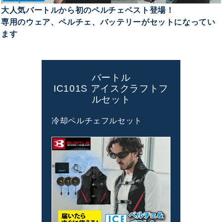
大人気バートルから初のペルチェベスト登場！
専用のウェア、ペルチェ、バッテリーがセットになってい
ます
バートル
IC101S アイスクラフトフ
ルセット
冷却ペルチェフルセット