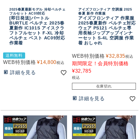
2025春夏最新モデル 冷却ペルチェ
アイズフロンティア 空調服 2025
フルセット AC09対応
春夏 新作 作業服
[即日発送]バートル
アイズフロンティア 作業服
BURTLE ペルチェ 2025春
2025春夏新作 ペルチェ対応
夏新作 IC101S アイスクラ
ウェア PS121 ペルチェ専
フトフルセット F-XL 冷却
用長袖ジップアップインナ
ペルチェ ベスト AC09対応
ーセット S-4L 空調服 作業
作業着
着 おしゃれ
送料無料
WEB特別価格
¥
32,835
税込
WEB特別価格
¥
14,800
税込
期間限定！会員特別価格
¥
32,785
詳細を見る
税込
在庫切れ
詳細を見る