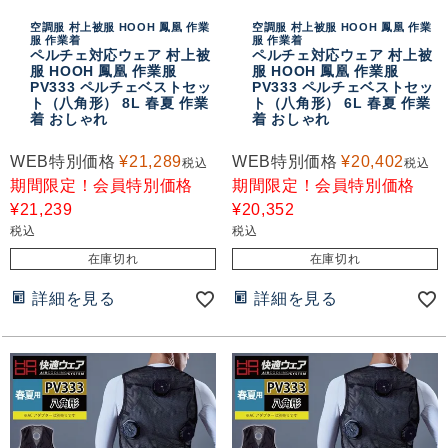
空調服 村上被服 HOOH 鳳凰 作業
空調服 村上被服 HOOH 鳳凰 作業
服 作業着
服 作業着
ペルチェ対応ウェア 村上被
ペルチェ対応ウェア 村上被
服 HOOH 鳳凰 作業服
服 HOOH 鳳凰 作業服
PV333 ペルチェベストセッ
PV333 ペルチェベストセッ
ト（八角形） 8L 春夏 作業
ト（八角形） 6L 春夏 作業
着 おしゃれ
着 おしゃれ
WEB特別価格
¥
21,289
WEB特別価格
¥
20,402
税込
税込
期間限定！会員特別価格
期間限定！会員特別価格
¥
21,239
¥
20,352
税込
税込
在庫切れ
在庫切れ
詳細を見る
詳細を見る