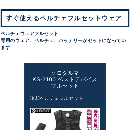
すぐ使えるペルチェフルセットウェア
ペルチェウェアフルセット
専用のウェア、ペルチェ、バッテリーがセットになってい
ます
クロダルマ
KS-2100 ベストデバイス
フルセット
冷却ペルチェフルセット