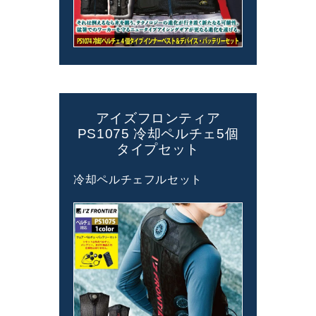
アイズフロンティア
PS1075 冷却ペルチェ5個
タイプセット
冷却ペルチェフルセット