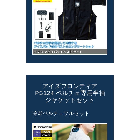
アイズフロンティア
PS124 ペルチェ専用半袖
ジャケットセット
冷却ペルチェフルセット