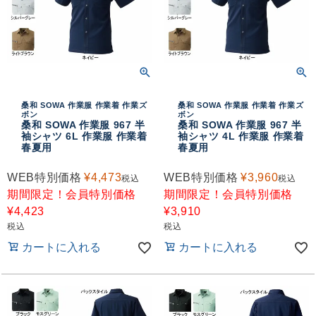
桑和 SOWA 作業服 作業着 作業ズ
桑和 SOWA 作業服 作業着 作業ズ
ボン
ボン
桑和 SOWA 作業服 967 半
桑和 SOWA 作業服 967 半
袖シャツ 6L 作業服 作業着
袖シャツ 4L 作業服 作業着
春夏用
春夏用
WEB特別価格
¥
4,473
WEB特別価格
¥
3,960
税込
税込
期間限定！会員特別価格
期間限定！会員特別価格
¥
4,423
¥
3,910
税込
税込
カートに入れる
カートに入れる