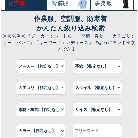
作業服
警備服
事務服
作業服、空調服、防寒着
かんたん絞り込み検索
※検索例※ 「メーカー：バートル」「季節：春夏」「カテゴリ：
カーゴパンツ」「キーワード：レディース」 のようにアンド検索
ができます