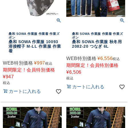
桑和 SOWA 作業服 作業着 作業ズ
桑和 SOWA 作業服 作業着 作業ズ
ボン
ボン
桑和 SOWA 作業服 10093
桑和 SOWA 作業服 秋冬用
溶接帽子 M-LL 作業服 作業
2082-20 つなぎ 6L
着
WEB特別価格
¥
6,556
税込
WEB特別価格
¥
997
税込
期間限定！会員特別価格
期間限定！会員特別価格
¥
6,506
¥
947
税込
税込
カートに入れる
カートに入れる