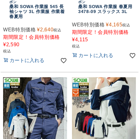
ボン
ボン
桑和 SOWA 作業服 545 長
桑和 SOWA 作業服 春夏用
袖シャツ 3L 作業服 作業着
3478-09 スラックス 3L
春夏用
WEB特別価格
¥
4,165
税込
WEB特別価格
¥
2,640
税込
期間限定！会員特別価格
期間限定！会員特別価格
¥
4,115
¥
2,590
税込
税込
カートに入れる
カートに入れる