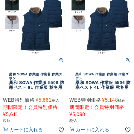
桑和 SOWA 作業服 作業着 作業ズ
桑和 SOWA 作業服 作業着 作業ズ
ボン
ボン
桑和 SOWA 作業服 5506 防
桑和 SOWA 作業服 5506 防
寒ベスト 6L 作業服 秋冬用
寒ベスト 4L 作業服 秋冬用
WEB特別価格
¥
5,661
WEB特別価格
¥
5,148
税込
税込
期間限定！会員特別価格
期間限定！会員特別価格
¥
5,611
¥
5,098
税込
税込
カートに入れる
カートに入れる