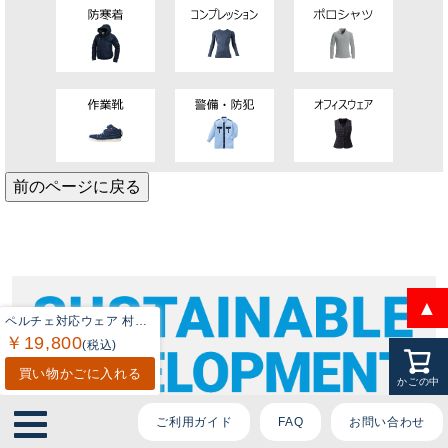
ております。
ご質問内容をお選びください。
👕 おすすめ上下セットは？
前のページに戻る
🦺 購入前によくあるご質問
🛒 購入後によくあるご質問
❓ その他のご質問
▲
ペルチェ対応ウェア 村上被服 HOOH 鳳凰 作業服 PV555 ペルチェベストセット（四角形） M-3L 春夏 作業着 おしゃれ
￥19,800
(税込)
買い物かごに入れる
かごの中
ご利用ガイド
FAQ
お問い合わせ