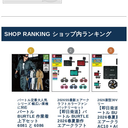
SHOP RANKING ショップ内ランキング
バートル定番大人気
2026SS最新エアーク
2026新型30Vバッテ
シリーズ 幅広い業種
ラフトカラーファン
リー
に対応
バッテリーセット
【即日発送】バ
バートル
【即日発送】バ
ートル BURTL
BURTLE 作業着
ートル BURTLE
2026春夏新作
上下セット
2026春夏新作
エアークラフト
6081 と 6086
エアークラフト
AC10 + AC10-