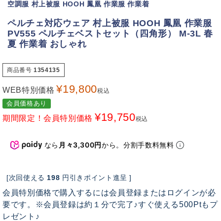
空調服 村上被服 HOOH 鳳凰 作業服 作業着
ペルチェ対応ウェア 村上被服 HOOH 鳳凰 作業服
PV555 ペルチェベストセット（四角形） M-3L 春
夏 作業着 おしゃれ
商品番号
1354135
¥
19,800
WEB特別価格
税込
会員価格あり
¥
19,750
期間限定！会員特別価格
税込
なら
月々3,300円
から。分割手数料無料
[次回使える
198
円引きポイント進呈 ]
会員特別価格で購入するには会員登録またはログインが必
要です。※会員登録は約１分で完了♪すぐ使える500Ptもプ
レゼント♪