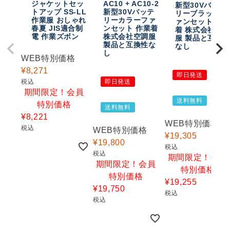
ジャケットセッ
AC10 + AC10-2
新型30Vバッテ
トアップ SS-LL
新型30Vバッテ
リーブラックフ
作業服 おしゃれ
リーカラーファ
ァンセット 作
春夏 JIS適合制
ンセット 作業着
着 株式会社空
電 作業ズボン
株式会社空調服
服 製品と互換
製品と互換性な
なし
し
WEB特別価格
¥
8,271
即日発送
税込
即日発送
期間限定！会員
送料無料
特別価格
送料無料
¥
8,221
WEB特別価格
税込
WEB特別価格
¥
19,305
¥
19,800
税込
税込
期間限定！会員
期間限定！会員
特別価格
特別価格
¥
19,255
¥
19,750
税込
税込