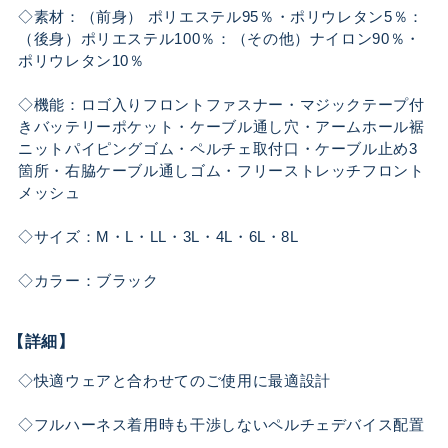
◇素材：（前身） ポリエステル95％・ポリウレタン5％：
（後身）ポリエステル100％：（その他）ナイロン90％・
ポリウレタン10％
◇機能：ロゴ入りフロントファスナー・マジックテープ付
きバッテリーポケット・ケーブル通し穴・アームホール裾
ニットパイピングゴム・ペルチェ取付口・ケーブル止め3
箇所・右脇ケーブル通しゴム・フリーストレッチフロント
メッシュ
◇サイズ：M・L・LL・3L・4L・6L・8L
◇カラー：ブラック
【詳細】
◇快適ウェアと合わせてのご使用に最適設計
◇フルハーネス着用時も干渉しないペルチェデバイス配置