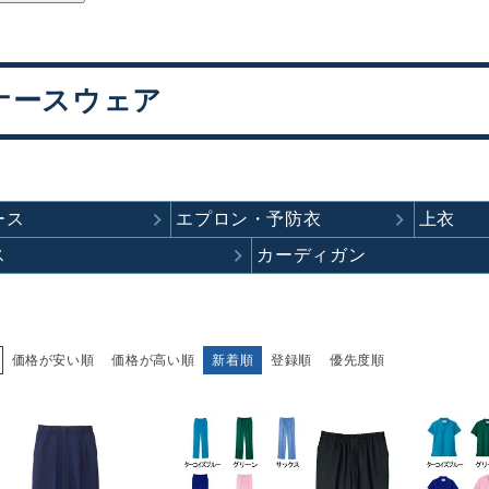
ナースウェア
ース
エプロン・予防衣
上衣
ス
カーディガン
価格が安い順
価格が高い順
新着順
登録順
優先度順