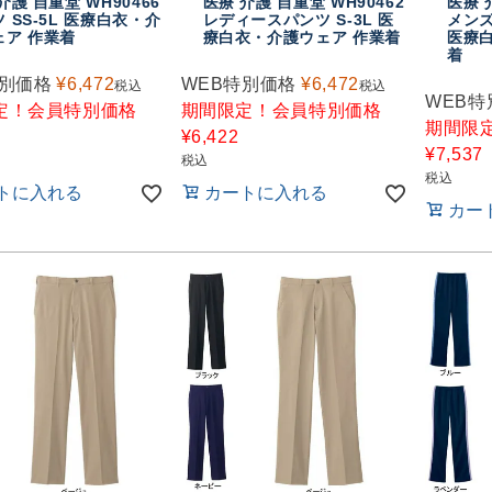
介護 自重堂 WH90466
医療 介護 自重堂 WH90462
医療 
 SS-5L 医療白衣・介
レディースパンツ S-3L 医
メンズ
ェア 作業着
療白衣・介護ウェア 作業着
医療
着
特別価格
¥
6,472
WEB特別価格
¥
6,472
税込
税込
WEB特
定！会員特別価格
期間限定！会員特別価格
期間限
¥
6,422
¥
7,537
税込
税込
トに入れる
カートに入れる
カー