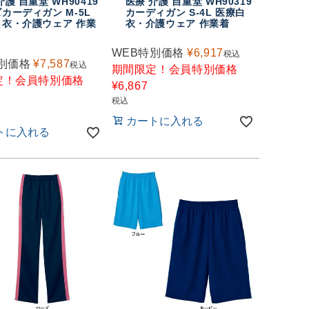
介護 自重堂 WH90419
医療 介護 自重堂 WH90319
カーディガン M-5L
カーディガン S-4L 医療白
白衣・介護ウェア 作業
衣・介護ウェア 作業着
WEB特別価格
¥
6,917
税込
別価格
¥
7,587
税込
期間限定！会員特別価格
定！会員特別価格
¥
6,867
税込
カートに入れる
トに入れる