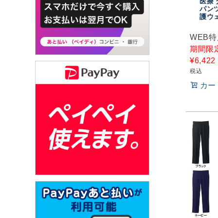
医療 
パンツ
護ウ
WEB
期間限
¥
6,422
税込
カー