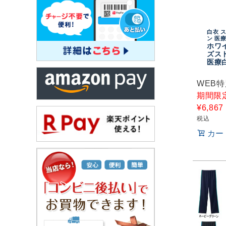
白衣 
ン 医
ホワイ
ズスト
医療
WEB
期間限
¥
6,867
税込
カー