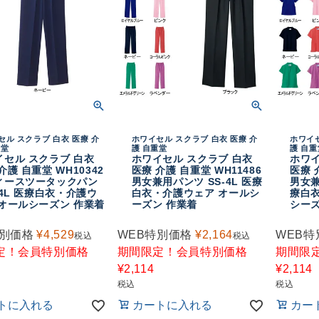
セル スクラブ 白衣 医療 介
ホワイセル スクラブ 白衣 医療 介
ホワイセ
重堂
護 自重堂
護 自重
イセル スクラブ 白衣
ホワイセル スクラブ 白衣
ホワイ
介護 自重堂 WH10342
医療 介護 自重堂 WH11486
医療 
ィースツータックパン
男女兼用パンツ SS-4L 医療
男女兼
-4L 医療白衣・介護ウ
白衣・介護ウェア オールシ
療白
 オールシーズン 作業着
ーズン 作業着
シーズ
特別価格
¥
4,529
WEB特別価格
¥
2,164
WEB特
税込
税込
定！会員特別価格
期間限定！会員特別価格
期間限
¥
2,114
¥
2,114
税込
税込
トに入れる
カートに入れる
カー