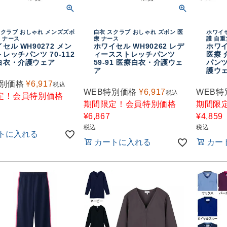
スクラブ おしゃれ メンズズボ
白衣 スクラブ おしゃれ ズボン 医
ホワイセ
療 ナース
療 ナース
護 自重
セル WH90272 メン
ホワイセル WH90262 レデ
ホワイ
レッチパンツ 70-112
ィースストレッチパンツ
医療 
白衣・介護ウェア
59-91 医療白衣・介護ウェ
パンツ
ア
護ウェ
特別価格
¥
6,917
税込
WEB特別価格
¥
6,917
WEB特
税込
定！会員特別価格
期間限定！会員特別価格
期間限
¥
6,867
¥
4,859
税込
税込
トに入れる
カートに入れる
カー