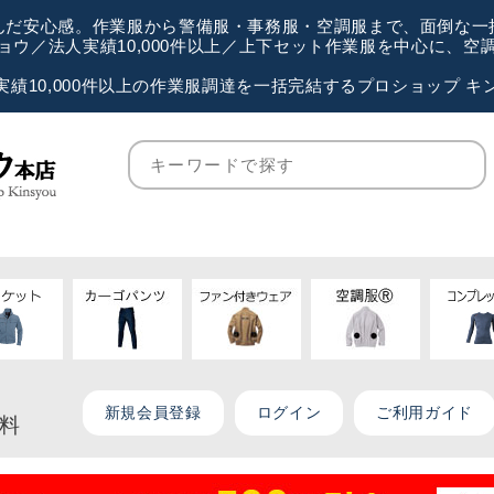
が選んだ安心感。作業服から警備服・事務服・空調服まで、面倒な
ウ／法人実績10,000件以上／上下セット作業服を中心に、
実績10,000件以上の作業服調達を一括完結するプロショップ キ
新規会員登録
ログイン
ご利用ガイド
無料