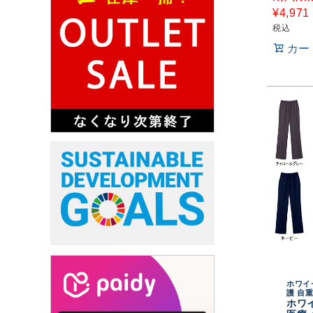
¥
4,971
税込
カー
ホワイ
護 自
ホワ