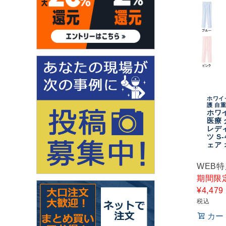
ホワイ
護 自
ホワ
医療 
レデ
ツ S
ェア
WEB
期間限
¥
4,479
税込
カー