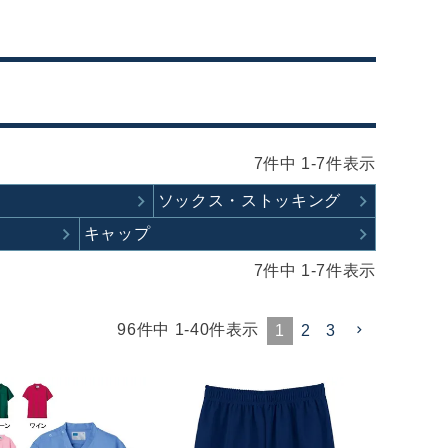
7
件中
1
-
7
件表示
ソックス・ストッキング
キャップ
7
件中
1
-
7
件表示
96
件中
1
-
40
件表示
1
2
3