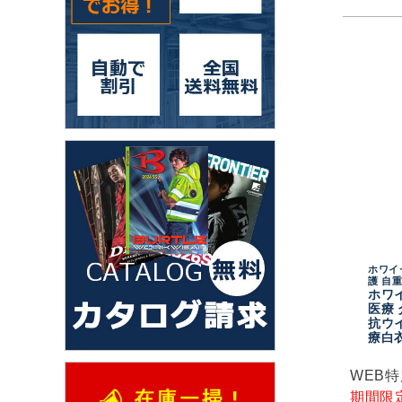
ホワイ
護 自
ホワ
医療 
抗ウイ
療白
WEB
期間限