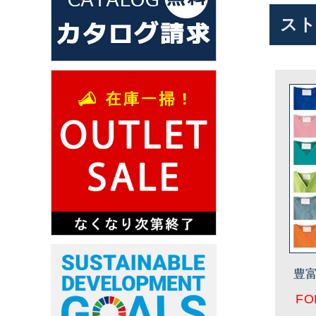
スト
豊
FO