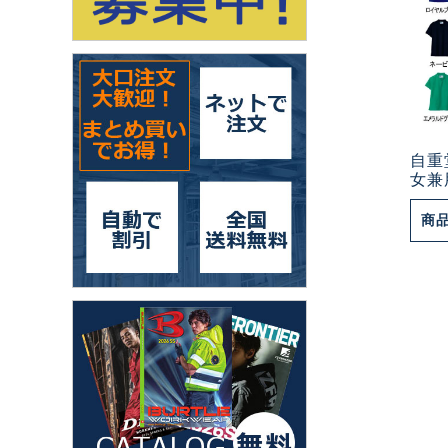
自重
女兼
商