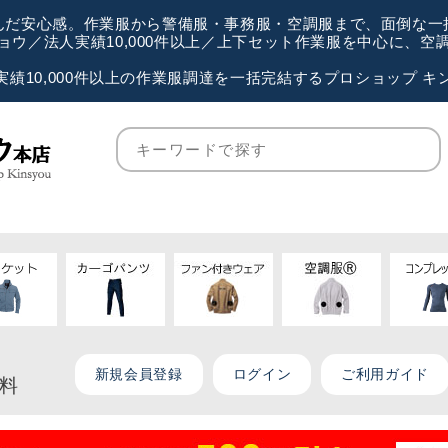
が選んだ安心感。作業服から警備服・事務服・空調服まで、面倒な
ウ／法人実績10,000件以上／上下セット作業服を中心に、
実績10,000件以上の作業服調達を一括完結するプロショップ キ
新規会員登録
ログイン
ご利用ガイド
無料