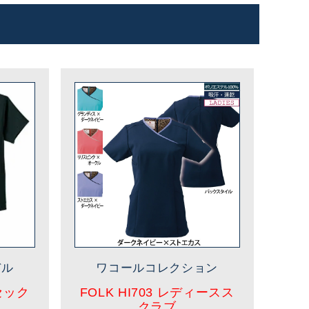
デル
ワコールコレクション
ニセック
FOLK HI703 レディースス
クラブ