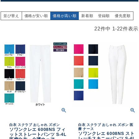
並び替え
価格が安い順
価格が高い順
新着順
登録順
優先度順
22
件中
1
-
22
件表示
白衣 スクラブ おしゃれ ズボン
白衣 スクラブ おしゃれ ズボン 医
ソワンクレエ 6008NS フィ
療 ナース
ソワンクレエ 6008NS スト
ットストレートパンツ S-4L
レッチスキニーパンツ S-4L