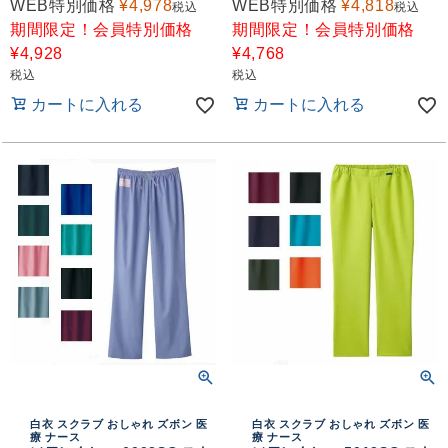
WEB特別価格
¥
4,978
WEB特別価格
¥
4,818
税込
税込
期間限定！会員特別価格
期間限定！会員特別価格
¥
4,928
¥
4,768
税込
税込
カートに入れる
カートに入れる
白衣 スクラブ おしゃれ ズボン 医
白衣 スクラブ おしゃれ ズボン 医
療 ナース
療 ナース