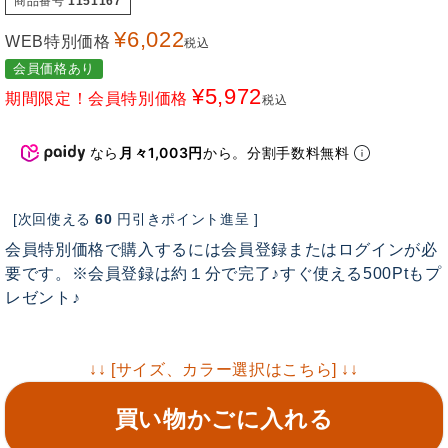
商品番号
1151167
¥
6,022
WEB特別価格
税込
会員価格あり
¥
5,972
期間限定！会員特別価格
税込
なら
月々1,003円
から。分割手数料無料
[次回使える
60
円引きポイント進呈 ]
会員特別価格で購入するには会員登録またはログインが必
要です。※会員登録は約１分で完了♪すぐ使える500Ptもプ
レゼント♪
↓↓ [サイズ、カラー選択はこちら] ↓↓
買い物かごに入れる