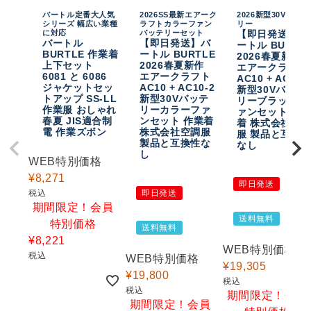
バートル定番大人気
2026SS最新エアーク
2026新型30Vバッテ
シリーズ 幅広い業種
ラフトカラーファン
リー
に対応
バッテリーセット
【即日発送】バ
バートル
【即日発送】バ
ートル BURTL
BURTLE 作業着
ートル BURTLE
2026春夏新作
上下セット
2026春夏新作
エアークラフト
6081 と 6086
エアークラフト
AC10 + AC10-
ジャケットセッ
AC10 + AC10-2
新型30Vバッテ
トアップ SS-LL
新型30Vバッテ
リーブラックフ
作業服 おしゃれ
リーカラーファ
ァンセット 作
春夏 JIS適合制
ンセット 作業着
着 株式会社空
電 作業ズボン
株式会社空調服
服 製品と互換
製品と互換性な
なし
し
WEB特別価格
¥
8,271
即日発送
税込
即日発送
期間限定！会員
送料無料
特別価格
送料無料
¥
8,221
WEB特別価格
税込
WEB特別価格
¥
19,305
¥
19,800
税込
税込
期間限定！会員
期間限定！会員