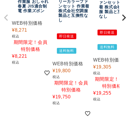
作業服 おしゃれ
リーカラーファ
ァンセット 作
春夏 JIS適合制
ンセット 作業着
着 株式会社空
電 作業ズボン
株式会社空調服
服 製品と互換
製品と互換性な
なし
し
WEB特別価格
¥
8,271
即日発送
税込
即日発送
期間限定！会員
送料無料
特別価格
送料無料
¥
8,221
WEB特別価格
税込
WEB特別価格
¥
19,305
¥
19,800
税込
税込
期間限定！会員
期間限定！会員
特別価格
特別価格
¥
19,255
¥
19,750
税込
税込