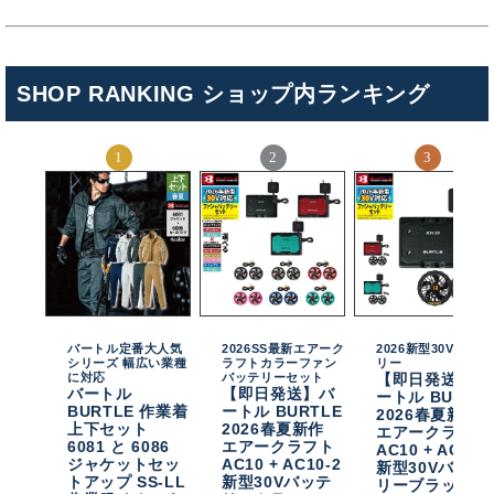
SHOP RANKING ショップ内ランキング
バートル定番大人気
2026SS最新エアーク
2026新型30Vバッテ
シリーズ 幅広い業種
ラフトカラーファン
リー
に対応
バッテリーセット
【即日発送】バ
バートル
【即日発送】バ
ートル BURTL
BURTLE 作業着
ートル BURTLE
2026春夏新作
上下セット
2026春夏新作
エアークラフト
6081 と 6086
エアークラフト
AC10 + AC10-
ジャケットセッ
AC10 + AC10-2
新型30Vバッテ
トアップ SS-LL
新型30Vバッテ
リーブラックフ