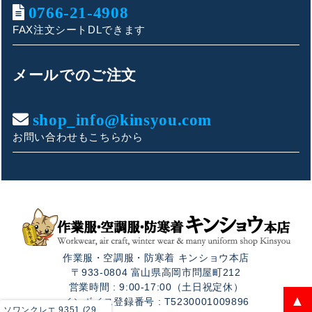
0766-21-4908
FAX注文シートDLできます
キンショウお問い合わせサポート
こんにちは！
メールでのご注文
お買い物やお問い合わせ相談のサポートをさせていただい
ております。
shop_info@kinsyou.com
お問い合わせもこちらから
ご質問内容をお選びください。
👕 おすすめ上下セットは？
🦺 購入前によくあるご質問
作業服・空調服・防寒着 キンショウ本店
🛒 購入後によくあるご質問
〒933-0804 富山県高岡市問屋町212
営業時間 : 9:00-17:00（土日祝定休）
❓ その他のご質問
▲
インボイス登録番号 : T5230001009896
ソワンクレエ 9351 (2901) ストレートパンツ 7号-17号 医療白衣・介護服