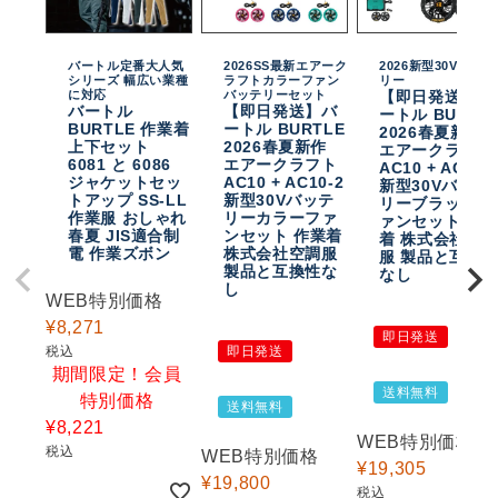
バートル定番大人気
2026SS最新エアーク
2026新型30Vバッテ
シリーズ 幅広い業種
ラフトカラーファン
リー
に対応
バッテリーセット
【即日発送】バ
バートル
【即日発送】バ
ートル BURTL
BURTLE 作業着
ートル BURTLE
2026春夏新作
上下セット
2026春夏新作
エアークラフト
6081 と 6086
エアークラフト
AC10 + AC10-
ジャケットセッ
AC10 + AC10-2
新型30Vバッテ
トアップ SS-LL
新型30Vバッテ
リーブラックフ
作業服 おしゃれ
リーカラーファ
ァンセット 作
春夏 JIS適合制
ンセット 作業着
着 株式会社空
電 作業ズボン
株式会社空調服
服 製品と互換
製品と互換性な
なし
し
WEB特別価格
¥
8,271
即日発送
税込
即日発送
期間限定！会員
送料無料
特別価格
送料無料
¥
8,221
WEB特別価格
税込
WEB特別価格
¥
19,305
¥
19,800
税込