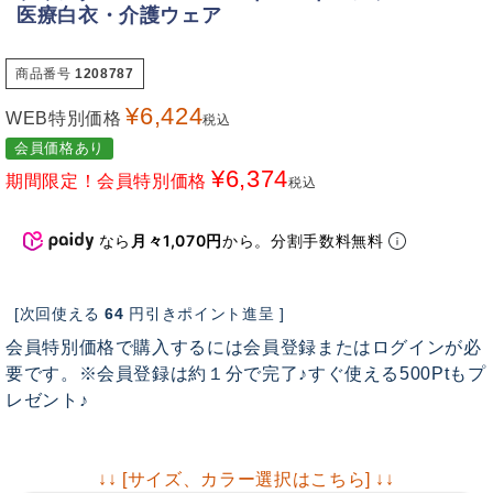
医療白衣・介護ウェア
商品番号
1208787
¥
6,424
WEB特別価格
税込
会員価格あり
¥
6,374
期間限定！会員特別価格
税込
なら
月々1,070円
から。分割手数料無料
[次回使える
64
円引きポイント進呈 ]
会員特別価格で購入するには会員登録またはログインが必
要です。※会員登録は約１分で完了♪すぐ使える500Ptもプ
レゼント♪
↓↓ [サイズ、カラー選択はこちら] ↓↓