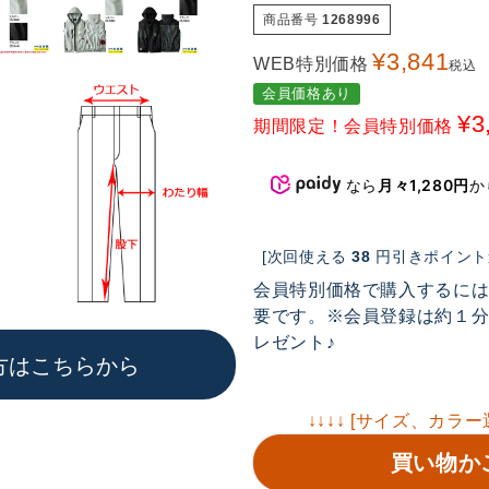
商品番号
1268996
¥
3,841
WEB特別価格
税込
会員価格あり
¥
3
期間限定！会員特別価格
なら
月々1,280円
か
[次回使える
38
円引きポイント進
会員特別価格で購入するに
要です。※会員登録は約１分で
レゼント♪
方はこちらから
↓↓↓↓ [サイズ、カラー
買い物か