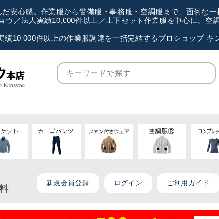
が選んだ安心感。作業服から警備服・事務服・空調服まで、面倒な
ウ／法人実績10,000件以上／上下セット作業服を中心に、
実績10,000件以上の作業服調達を一括完結するプロショップ キ
新規会員登録
ログイン
ご利用ガイド
無料