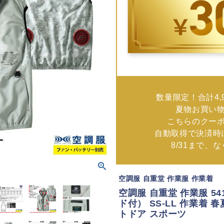
数量限定！合計4,
夏物お買い
こちらのクー
自動取得で決済時
8/31まで、
空調服 自重堂 作業服 作業着
空調服 自重堂 作業服 5
ド付） SS-LL 作業着 
トドア スポーツ