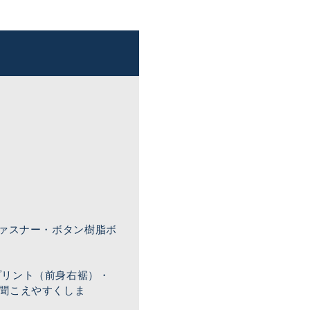
ファスナー・ボタン樹脂ボ
プリント（前身右裾）・
聞こえやすくしま