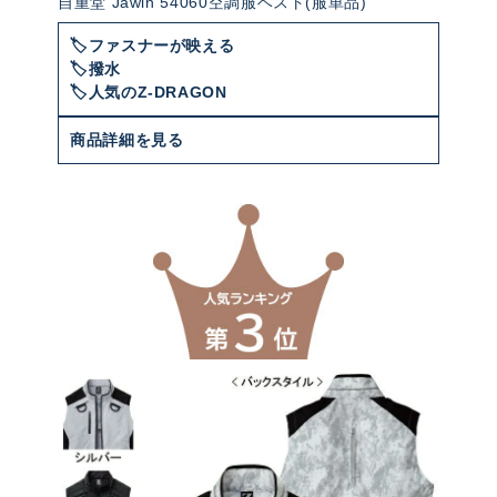
自重堂 Jawin 54060空調服ベスト(服単品)
🏷️ファスナーが映える
🏷️撥水
🏷️人気のZ-DRAGON
商品詳細を見る