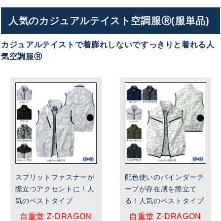
人気のカジュアルテイスト空調服Ⓡ(服単品)
カジュアルテイストで着膨れしないですっきりと着れる人
気空調服Ⓡ
スプリットファスナーが
配色使いのバインダーテ
際立つアクセントに！人
ープが存在感を際立て
気のベストタイプ
る！人気のベストタイプ
自重堂 Z-DRAGON
自重堂 Z-DRAGON