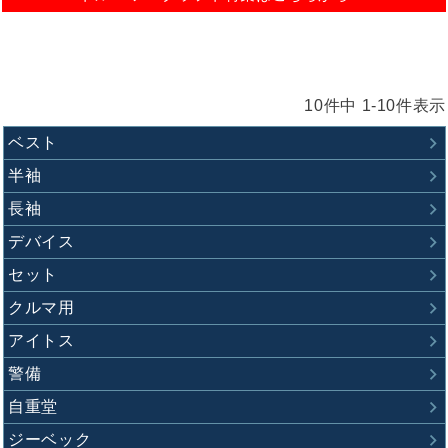
10
件中
1
-
10
件表示
ベスト
半袖
長袖
デバイス
セット
クルマ用
アイトス
キンショウお問い合わせサポート
警備
自重堂
こんにちは！
ジーベック
お買い物やお問い合わせ相談のサポートをさせていただい