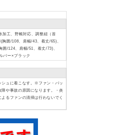
撥水加工、野帳対応、調整紐（首
囲/108、肩幅/43、着丈/65)、
(胸囲/124、肩幅/51、着丈/73)、
シルバー×ブラック
ッシュに着こなす。※ファン・バッ
故障や事故の原因になります。・炎
によるファンの清掃は行わないでく