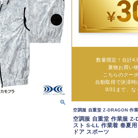
数量限定！合計4,
夏物お買い
こちらのクー
自動取得で決済時
8/31まで、
空調服 自重堂 Z-DRAGON 作
空調服 自重堂 作業服 Z-D
スト S-LL 作業着 春夏
ドア スポーツ