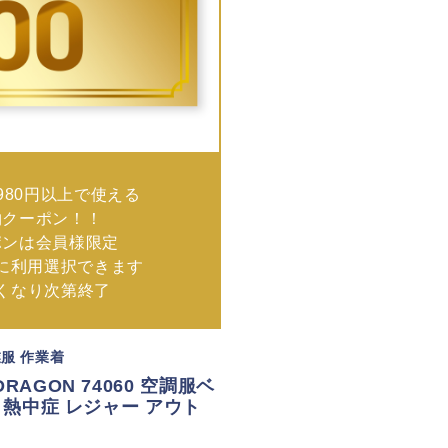
980円以上で使える
物クーポン！！
ポンは会員様限定
に利用選択できます
なくなり次第終了
業服 作業着
RAGON 74060 空調服ベ
用 熱中症 レジャー アウト