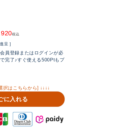
,920
税込
呈 ]
は会員登録またはログインが必
完了♪すぐ使える500Ptもプ
選択はこちらから] ↓↓↓↓
ごに入れる