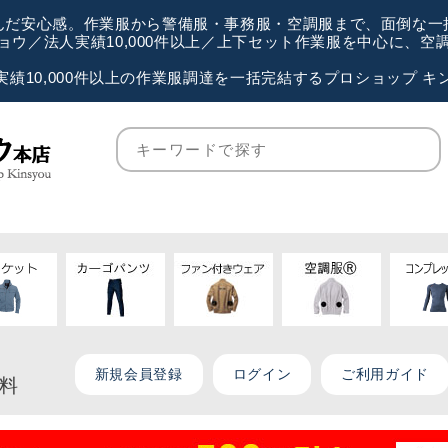
が選んだ安心感。作業服から警備服・事務服・空調服まで、面倒な
ウ／法人実績10,000件以上／上下セット作業服を中心に、
実績10,000件以上の作業服調達を一括完結するプロショップ キ
新規会員登録
ログイン
ご利用ガイド
無料