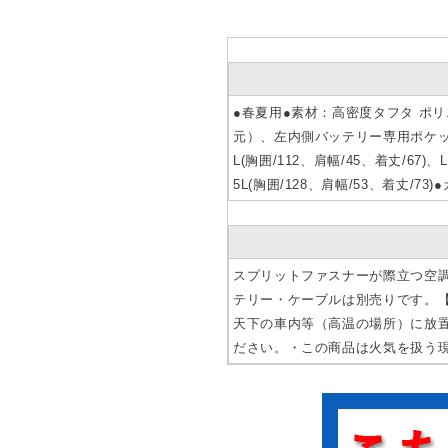
●春夏用●素材：高密度タフタ ポリ
元）、左内側バッテリー専用ポケット、ス
L(胸囲/112、肩幅/45、着丈/67)、
5L(胸囲/128、肩幅/53、着丈
スプリットファスナーが際立つ空
テリー・ケーブルは別売りです。
天下の車内等（高温の場所）に放
ださい。・この商品は火気を扱う