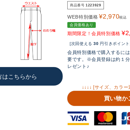
商品番号
1223929
¥
2,970
WEB特別価格
税込
会員価格あり
¥
2
期間限定！会員特別価格
[次回使える
30
円引きポイント進
会員特別価格で購入するに
要です。※会員登録は約１分で
レゼント♪
方はこちらから
↓↓↓↓ [サイズ、カラー
買い物か