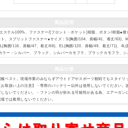
商品説明
エステル100%、ファスナー/[フロント・ポケット]樹脂、ボタン/樹脂●
プリットファスナー●サイズ：S(胸囲/104、肩幅/41、着丈/63)、M(胸
LL(胸囲/116、肩幅/47、着丈/69)、EL(胸囲/120、肩幅/49、着丈/71)、4L
/73)●カラー：シルバー、ブラック、シルバーカモフラ、ブラックカモフラ、
商品仕様
調服ベスト。現場作業のみならずアウトドアやスポーツ観戦でもスタイリ
【お取扱い上の注意】・専用のバッテリー以外は使用しないでください。
置しないでください。・ファンの羽が折れる可能性がある為、エアーガン
現場では着用しないでください。