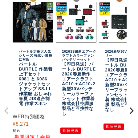
バートル定番大人気
2026SS最新エアーク
2026新型30Vバッテ
シリーズ 幅広い業種
ラフトカラーファン
リー
に対応
バッテリーセット
【即日発送】バ
バートル
【即日発送】バ
ートル BURTL
BURTLE 作業着
ートル BURTLE
2026春夏新作
上下セット
2026春夏新作
エアークラフト
6081 と 6086
エアークラフト
AC10 + AC10-
ジャケットセッ
AC10 + AC10-2
新型30Vバッテ
トアップ SS-LL
新型30Vバッテ
リーブラックフ
作業服 おしゃれ
リーカラーファ
ァンセット 作
春夏 JIS適合制
ンセット 作業着
着 株式会社空
電 作業ズボン
株式会社空調服
服 製品と互換
製品と互換性な
なし
し
WEB特別価格
¥
8,271
即日発送
税込
即日発送
期間限定！会員