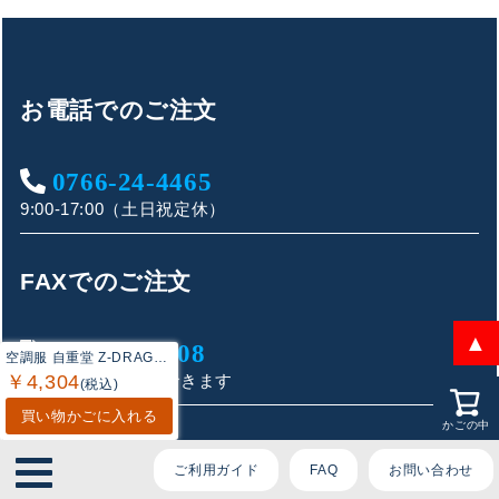
ております。
ご質問内容をお選びください。
お電話でのご注文
0766-24-4465
👕 おすすめ上下セットは？
9:00-17:00（土日祝定休）
🦺 購入前によくあるご質問
🛒 購入後によくあるご質問
FAXでのご注文
❓ その他のご質問
▲
0766-21-4908
空調服 自重堂 Z-DRAGON 作業服 74260 空調服半袖ブルゾン（フード付） EL 作業着 春夏用 熱中症 レジャー アウトドア スポーツ
￥4,304
FAX注文シートDLできます
(税込)
買い物かごに入れる
かごの中
メールでのご注文
ご利用ガイド
FAQ
お問い合わせ