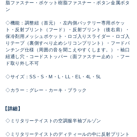
脂ファスナー・ポケット樹脂ファスナー・ボタン金属ボタ
ン
◇機能：調整紐（首元）・左内側バッテリー専用ポケッ
ト・反射プリント（フード）・反射プリント（後右肩）・
保冷剤用メッシュポケット・ロゴ入りスライダー・ロゴ入
りテープ（裏側すべり止めシリコンプリント）・フードパ
ンチング仕様（周囲の音を聞こえやすくします。）・袖口
紐通し穴・コードストッパー（面ファスナー止め）・フー
ド取り外し不可
◇サイズ：SS・S・M・L・LL・EL・4L・5L
◇カラー：グレー・カーキ・ブラック
【詳細】
◇ミリタリーテイストの空調服半袖ブルゾン
◇ミリタリーテイストのディティールの中に反射プリント