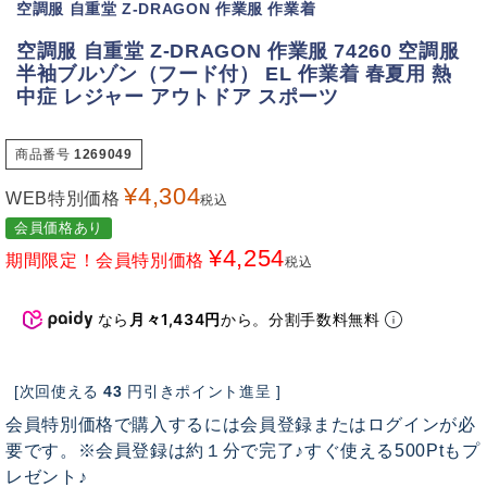
空調服 自重堂 Z-DRAGON 作業服 作業着
空調服 自重堂 Z-DRAGON 作業服 74260 空調服
半袖ブルゾン（フード付） EL 作業着 春夏用 熱
中症 レジャー アウトドア スポーツ
商品番号
1269049
¥
4,304
WEB特別価格
税込
会員価格あり
¥
4,254
期間限定！会員特別価格
税込
なら
月々1,434円
から。分割手数料無料
[次回使える
43
円引きポイント進呈 ]
会員特別価格で購入するには会員登録またはログインが必
要です。※会員登録は約１分で完了♪すぐ使える500Ptもプ
レゼント♪