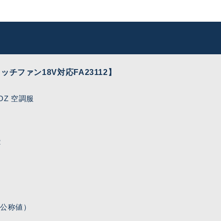
タッチファン18V対応FA23112】
OZ 空調服
2
（公称値）