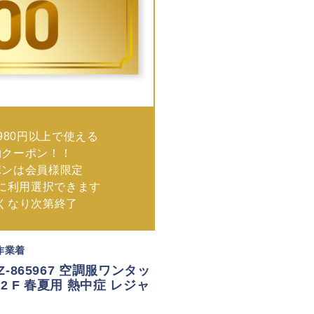
980円以上で使える
物クーポン！！
ポンは会員様限定
に利用選択できます
なくなり次第終了
 作業着
AZ-865967 空調服ワンタッ
12 F 春夏用 熱中症 レジャ