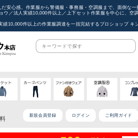
が選んだ安心感。作業服から警備服・事務服・空調服まで、面倒な
ウ／法人実績10,000件以上／上下セット作業服を中心に、
実績10,000件以上の作業服調達を一括完結するプロショップ キ
新規会員登録
ログイン
ご利用ガイド
無料