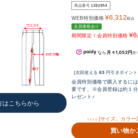
商品番号
1282954
¥
6,312
WEB特別価格
税込
会員価格あり
¥
6
期間限定！会員特別価格
なら
月々1,052円
か
[次回使える
63
円引きポイント進
会員特別価格で購入するに
要です。※会員登録は約１分で
レゼント♪
方はこちらから
↓↓↓↓ [サイズ、カラー
買い物か