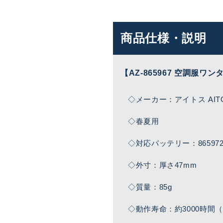
商品仕様・説明
【AZ-865967 空調服ワン
◇メーカー：アイトス AIT
◇春夏用
◇対応バッテリー：86597
◇外寸：厚さ47mm
◇質量：85g
◇動作寿命：約3000時間