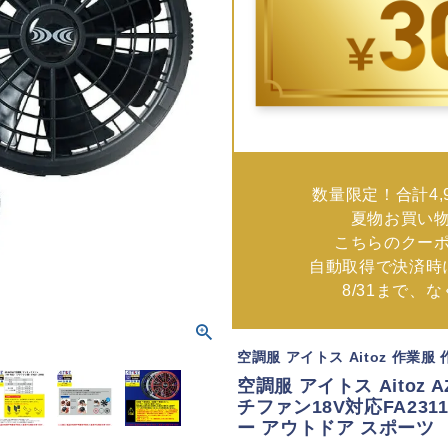
数量限定！合計4,
夏物お買い
こちらのクー
自動取得で決済時
8/31まで、
空調服 アイトス Aitoz 作業服
空調服 アイトス Aitoz 
チファン18V対応FA231
ー アウトドア スポーツ