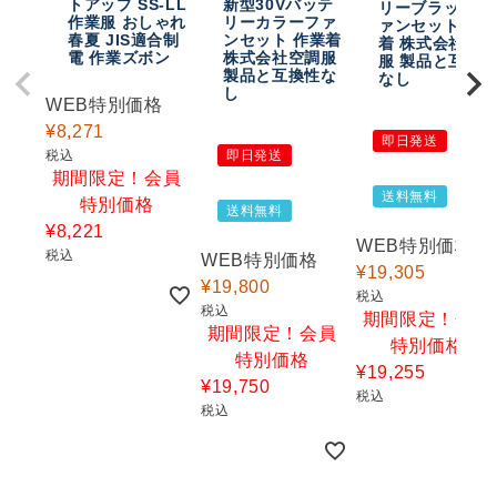
トアップ SS-LL
新型30Vバッテ
リーブラックフ
作業服 おしゃれ
リーカラーファ
ァンセット 作
春夏 JIS適合制
ンセット 作業着
着 株式会社空
電 作業ズボン
株式会社空調服
服 製品と互換
製品と互換性な
なし
し
WEB特別価格
¥
8,271
即日発送
税込
即日発送
期間限定！会員
送料無料
特別価格
送料無料
¥
8,221
WEB特別価格
税込
WEB特別価格
¥
19,305
¥
19,800
税込
税込
期間限定！会員
期間限定！会員
特別価格
特別価格
¥
19,255
¥
19,750
税込
税込