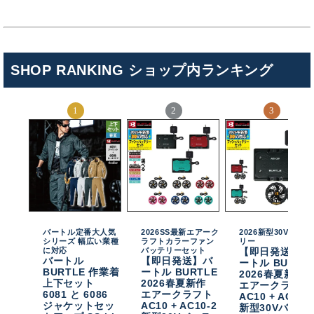
SHOP RANKING ショップ内ランキング
バートル定番大人気
2026SS最新エアーク
2026新型30Vバッテ
シリーズ 幅広い業種
ラフトカラーファン
リー
に対応
バッテリーセット
【即日発送】バ
バートル
【即日発送】バ
ートル BURTL
BURTLE 作業着
ートル BURTLE
2026春夏新作
上下セット
2026春夏新作
エアークラフト
6081 と 6086
エアークラフト
AC10 + AC10-
ジャケットセッ
AC10 + AC10-2
新型30Vバッテ