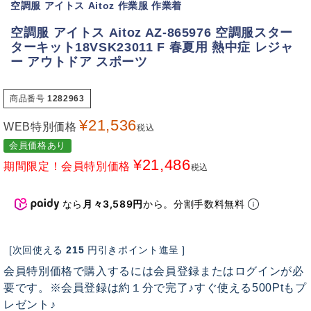
空調服 アイトス Aitoz 作業服 作業着
空調服 アイトス Aitoz AZ-865976 空調服スター
ターキット18VSK23011 F 春夏用 熱中症 レジャ
ー アウトドア スポーツ
商品番号
1282963
¥
21,536
WEB特別価格
税込
会員価格あり
¥
21,486
期間限定！会員特別価格
税込
なら
月々3,589円
から。分割手数料無料
[次回使える
215
円引きポイント進呈 ]
会員特別価格で購入するには会員登録またはログインが必
要です。※会員登録は約１分で完了♪すぐ使える500Ptもプ
レゼント♪