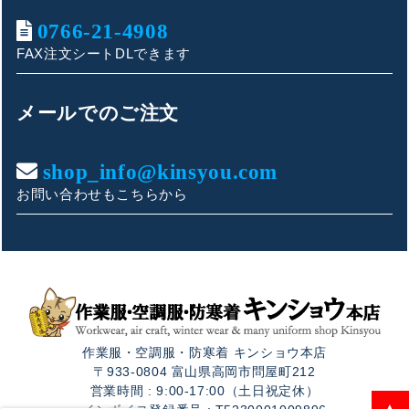
0766-21-4908
FAX注文シートDLできます
キンショウお問い合わせサポート
こんにちは！
メールでのご注文
お買い物やお問い合わせ相談のサポートをさせていただい
ております。
shop_info@kinsyou.com
お問い合わせもこちらから
ご質問内容をお選びください。
👕 おすすめ上下セットは？
🦺 購入前によくあるご質問
作業服・空調服・防寒着 キンショウ本店
🛒 購入後によくあるご質問
〒933-0804 富山県高岡市問屋町212
営業時間 : 9:00-17:00（土日祝定休）
❓ その他のご質問