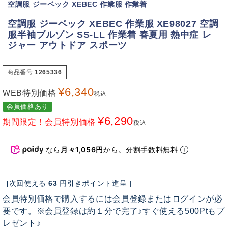
空調服 ジーベック XEBEC 作業服 作業着
空調服 ジーベック XEBEC 作業服 XE98027 空調
服半袖ブルゾン SS-LL 作業着 春夏用 熱中症 レ
ジャー アウトドア スポーツ
商品番号
1265336
¥
6,340
WEB特別価格
税込
会員価格あり
¥
6,290
期間限定！会員特別価格
税込
なら
月々1,056円
から。分割手数料無料
[次回使える
63
円引きポイント進呈 ]
会員特別価格で購入するには会員登録またはログインが必
要です。※会員登録は約１分で完了♪すぐ使える500Ptもプ
レゼント♪