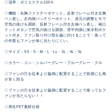
◇混率：ポリエステル100％
◇機能：右胸ファスナーポケット。反射フレーム付き左胸
ペン差し。左内側バッテリーポケット。首元の調整ヒモで
空気の抜けを調節。反射フレーム付き左袖ペン差し。袖口
ドットボタンで空気の抜けを調節。背中内側に保冷剤ポケ
ット付き。ファン取り付け部を脇に付けることで・座って
の作業もファンが体に当たりにくい。
◇サイズ：SS・S・M・L・LL・3L・4L・5L
◇カラー：コン・シルバーグレー・ブルーグレー・クロ
◇ファンの穴を従来より脇側に配置することで前側にも風
が良く回る
◇ファンの穴を従来より脇側に配置することで座ってもフ
ァンが当たらない！！
◇再生PET素材仕様