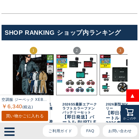
ております。
ご質問内容をお選びください。
SHOP RANKING ショップ内ランキング
👕 おすすめ上下セットは？
🦺 購入前によくあるご質問
🛒 購入後によくあるご質問
❓ その他のご質問
▲
空調服 ジーベック XEBEC 作業服 XE98027 空調服半袖ブルゾン SS-LL 作業着 春夏用 熱中症 レジャー アウトドア スポーツ
バートル定番大人気
2026SS最新エアーク
2026新型30Vバッテ
￥6,340
(税込)
シリーズ 幅広い業種
ラフトカラーファン
リー
に対応
バッテリーセット
【即日発送】バ
買い物かごに入れる
バートル
【即日発送】バ
ートル BURTL
かごの中
BURTLE 作業着
ートル BURTLE
2026春夏新作
上下セット
2026春夏新作
エアークラフト
ご利用ガイド
FAQ
お問い合わせ
6081 と 6086
エアークラフト
AC10 + AC10-
ジャケットセッ
AC10 + AC10-2
新型30Vバッテ