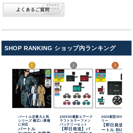
SHOP RANKING ショップ内ランキング
バートル定番大人気
2026SS最新エアーク
2026新型30Vバッテ
シリーズ 幅広い業種
ラフトカラーファン
リー
に対応
バッテリーセット
【即日発送】バ
バートル
【即日発送】バ
ートル BURTL