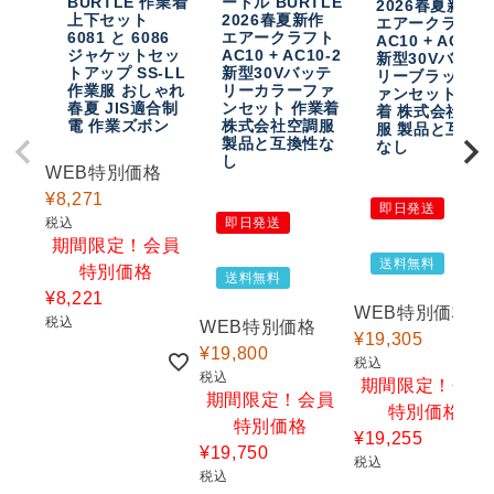
BURTLE 作業着
ートル BURTLE
2026春夏新作
上下セット
2026春夏新作
エアークラフト
6081 と 6086
エアークラフト
AC10 + AC10-
ジャケットセッ
AC10 + AC10-2
新型30Vバッテ
トアップ SS-LL
新型30Vバッテ
リーブラックフ
作業服 おしゃれ
リーカラーファ
ァンセット 作
春夏 JIS適合制
ンセット 作業着
着 株式会社空
電 作業ズボン
株式会社空調服
服 製品と互換
製品と互換性な
なし
し
WEB特別価格
¥
8,271
即日発送
税込
即日発送
期間限定！会員
送料無料
特別価格
送料無料
¥
8,221
WEB特別価格
税込
WEB特別価格
¥
19,305
¥
19,800
税込
税込
期間限定！会員
期間限定！会員
特別価格
特別価格
¥
19,255
¥
19,750
税込
税込