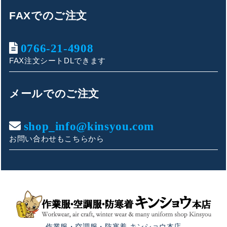
FAXでのご注文
0766-21-4908
FAX注文シートDLできます
キンショウお問い合わせサポート
こんにちは！
メールでのご注文
お買い物やお問い合わせ相談のサポートをさせていただい
ております。
shop_info@kinsyou.com
お問い合わせもこちらから
ご質問内容をお選びください。
👕 おすすめ上下セットは？
🦺 購入前によくあるご質問
作業服・空調服・防寒着 キンショウ本店