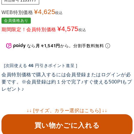
商品番号
1153777
¥
4,625
WEB特別価格
税込
会員価格あり
¥
4,575
期間限定！会員特別価格
税込
なら
月々1,541円
から。分割手数料無料
[次回使える
46
円引きポイント進呈 ]
会員特別価格で購入するには会員登録またはログインが必
要です。※会員登録は約１分で完了♪すぐ使える500Ptもプ
レゼント♪
↓↓ [サイズ、カラー選択はこちら] ↓↓
買い物かごに入れる