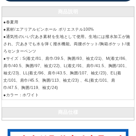
商品説明
●春夏用
●素材/エアリアルピンホール ポリエステル100%
●通気性のいい穴あき素材を生地として使用。生地には撥水加工が施
され、穴あきでも水を弾く撥水機能。両腰ポケット/胸箱ポケット/後
ろセンターベンツ
●サイズ：S(着丈/81、肩巾/39.5、胸囲/93、袖丈/21)、M(着丈/86、
肩巾/40.5、胸囲/97、袖丈/22)、L(着丈/91、肩巾/41.5、胸囲/101、
袖丈/23)、LL(着丈/96、肩巾/43.5、胸囲/107、袖丈/23)、EL(着
丈/101、肩巾/45.5、胸囲/113、袖丈/23) 、4L(着丈/101、肩
巾/47.5、胸囲/119、袖丈/24)
●カラー：ホワイト
商品仕様