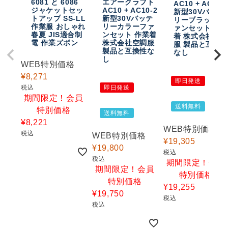
6081 と 6086
エアークラフト
AC10 + AC10-
ジャケットセッ
AC10 + AC10-2
新型30Vバッテ
トアップ SS-LL
新型30Vバッテ
リーブラックフ
作業服 おしゃれ
リーカラーファ
ァンセット 作
春夏 JIS適合制
ンセット 作業着
着 株式会社空
電 作業ズボン
株式会社空調服
服 製品と互換
製品と互換性な
なし
し
WEB特別価格
¥
8,271
即日発送
税込
即日発送
期間限定！会員
送料無料
特別価格
送料無料
¥
8,221
WEB特別価格
税込
WEB特別価格
¥
19,305
¥
19,800
税込
税込
期間限定！会員
期間限定！会員
特別価格
特別価格
¥
19,255
¥
19,750
税込
税込