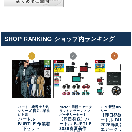
SHOP RANKING ショップ内ランキング
バートル定番大人気
2026SS最新エアーク
2026新型30Vバッテ
シリーズ 幅広い業種
ラフトカラーファン
リー
に対応
バッテリーセット
【即日発送】バ
バートル
【即日発送】バ
ートル BURTL
BURTLE 作業着
ートル BURTLE
2026春夏新作
上下セット
2026春夏新作
エアークラフト