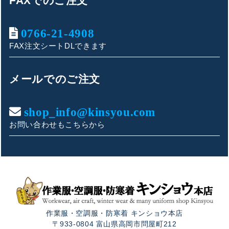
FAXでのご注文
0766-21-4908
FAX注文シートDLできます
キンショウお問い合わせサポート
こんにちは！
メールでのご注文
お買い物やお問い合わせ相談のサポートをさせていただい
ております。
shop_info@kinsyou.com
お問い合わせもこちらから
ご質問内容をお選びください。
👕 おすすめ上下セットは？
🦺 購入前によくあるご質問
作業服・空調服・防寒着 キンショウ本店
🛒 購入後によくあるご質問
〒933-0804 富山県高岡市問屋町212