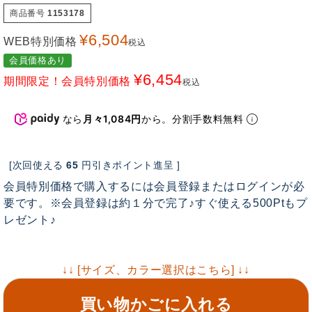
商品番号
1153178
¥
6,504
WEB特別価格
税込
会員価格あり
¥
6,454
期間限定！会員特別価格
税込
なら
月々1,084円
から。分割手数料無料
[次回使える
65
円引きポイント進呈 ]
会員特別価格で購入するには会員登録またはログインが必
要です。※会員登録は約１分で完了♪すぐ使える500Ptもプ
レゼント♪
↓↓ [サイズ、カラー選択はこちら] ↓↓
買い物かごに入れる