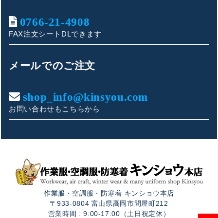
0766-21-4908
FAX注文シートDLできます
キンショウお問い合わせサポート
こんにちは！
メールでのご注文
お買い物やお問い合わせ相談のサポートをさせていただい
ております。
shop_info@kinsyou.com
お問い合わせもこちらから
ご質問内容をお選びください。
👕 おすすめ上下セットは？
🦺 購入前によくあるご質問
作業服・空調服・防寒着 キンショウ本店
🛒 購入後によくあるご質問
〒933-0804 富山県高岡市問屋町212
営業時間 : 9:00-17:00（土日祝定休）
❓ その他のご質問