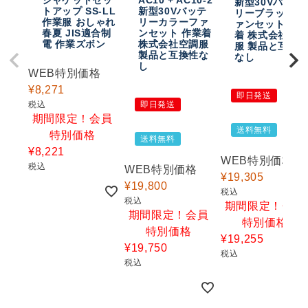
新型30Vバッテ
トアップ SS-LL
新型30Vバッテ
リーブラックフ
作業服 おしゃれ
リーカラーファ
ァンセット 作
春夏 JIS適合制
ンセット 作業着
着 株式会社空
電 作業ズボン
株式会社空調服
服 製品と互換
製品と互換性な
なし
し
WEB特別価格
¥
8,271
即日発送
税込
即日発送
期間限定！会員
送料無料
特別価格
送料無料
¥
8,221
WEB特別価格
税込
WEB特別価格
¥
19,305
¥
19,800
税込
税込
期間限定！会員
期間限定！会員
特別価格
特別価格
¥
19,255
¥
19,750
税込
税込