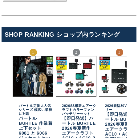
SHOP RANKING ショップ内ランキング
バートル定番大人気
2026SS最新エアーク
2026新型30Vバッテ
シリーズ 幅広い業種
ラフトカラーファン
リー
に対応
バッテリーセット
【即日発送】バ
バートル
【即日発送】バ
ートル BURTL
BURTLE 作業着
ートル BURTLE
2026春夏新作
上下セット
2026春夏新作
エアークラフト
6081 と 6086
エアークラフト
AC10 + AC10-
ジャケットセッ
AC10 + AC10-2