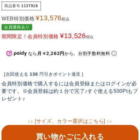
商品番号
1137918
¥
13,576
WEB特別価格
税込
会員価格あり
¥
13,526
期間限定！会員特別価格
税込
なら
月々2,262円
から。分割手数料無料
[次回使える
136
円引きポイント進呈 ]
会員特別価格で購入するには会員登録またはログインが必
要です。※会員登録は約１分で完了♪すぐ使える500Ptもプ
レゼント♪
↓↓ [サイズ、カラー選択はこちら] ↓↓
買い物かごに入れる