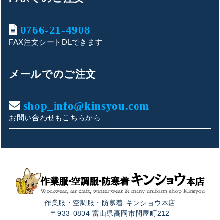
0766-21-4908
FAX注文シートDLできます
キンショウお問い合わせサポート
こんにちは！
メールでのご注文
お買い物やお問い合わせ相談のサポートをさせていただい
ております。
shop_info@kinsyou.com
お問い合わせもこちらから
ご質問内容をお選びください。
👕 おすすめ上下セットは？
🦺 購入前によくあるご質問
作業服・空調服・防寒着 キンショウ本店
🛒 購入後によくあるご質問
〒933-0804 富山県高岡市問屋町212