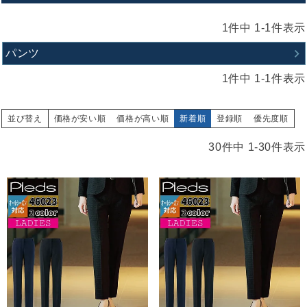
1
件中
1
-
1
件表示
パンツ
1
件中
1
-
1
件表示
並び替え
価格が安い順
価格が高い順
新着順
登録順
優先度順
30
件中
1
-
30
件表示