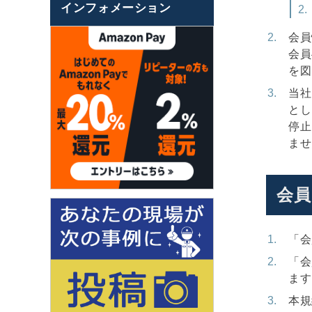
インフォメーション
会員
会員
を図
当社
とし
停止
ませ
会員
「会
「会
ます
本規