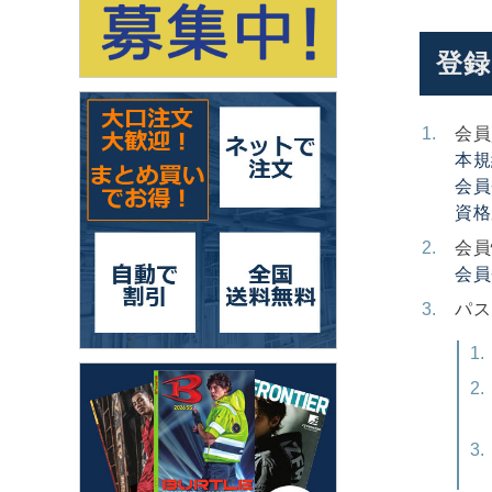
登録
会員
本規
会員
資格
会員
会員
パス