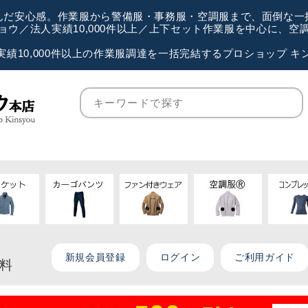
が選んだ安心感。作業服から警備服・事務服・空調服まで、面倒な
ウ／法人実績10,000件以上／上下セット作業服を中心に、
実績10,000件以上の作業服調達を一括完結するプロショップ キ
新規会員登録
ログイン
ご利用ガイド
無料