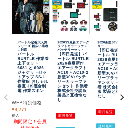
バートル定番大人気
2026SS最新エアーク
2026新型30Vバッテ
シリーズ 幅広い業種
ラフトカラーファン
リー
に対応
バッテリーセット
【即日発送】バ
バートル
【即日発送】バ
ートル BURTL
BURTLE 作業着
ートル BURTLE
2026春夏新作
上下セット
2026春夏新作
エアークラフト
6081 と 6086
エアークラフト
AC10 + AC10-
ジャケットセッ
AC10 + AC10-2
新型30Vバッテ
トアップ SS-LL
新型30Vバッテ
リーブラックフ
作業服 おしゃれ
リーカラーファ
ァンセット 作
春夏 JIS適合制
ンセット 作業着
着 株式会社空
電 作業ズボン
株式会社空調服
服 製品と互換
製品と互換性な
なし
し
WEB特別価格
¥
8,271
即日発送
税込
即日発送
期間限定！会員
送料無料