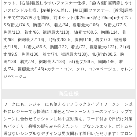
ケット、[右脇]着脱しやすいファスナー仕様、[裾(内側)]裾調節しやす
いスピンドル仕様、[左袖]ぺん差し、[袖口]面ファスナー、[首元]調整
ヒモで空気の抜けを調節、前ポケット(巾26cm×深さ29cm)●サイズ：
SS(裄丈/74.5、胸囲/106、着丈/64、裾廻最大/106)、S(裄丈/77.5、
胸囲/110、着丈/66、裾廻最大/110)、M(裄丈/80.5、胸囲/114、着
丈/68、裾廻最大/114)、L(裄丈/83.5、胸囲/118、着丈/70、裾廻最
大/118)、LL(裄丈/86.5、胸囲/122、着丈/72、裾廻最大/122)、3L(裄
丈/89.5、胸囲/130、着丈/74、裾廻最大/130)、4L(裄丈/88.5、胸
囲/138、着丈/74、裾廻最大/138)、5L(裄丈/89.5、胸囲/146、着
丈/74、裾廻最大/146)●カラー：コン、クロ、コン×ベージュ、オレン
ジ×ベージュ
商品仕様
ワークにも、レジャーにも使えるアノラックタイプ！ワークシーン以
外にレジャーでも快適に！単色とツートーンカラーのラインナップで
シーンに合わせてオシャレに熱中症対策を。フード付きで日焼け対策
もバッチリ！身頃の膨らみを抑えたシャープなシルエット。ボトムを
選ばないシンプルなデザインは男女問わず着用いただけます！フロン