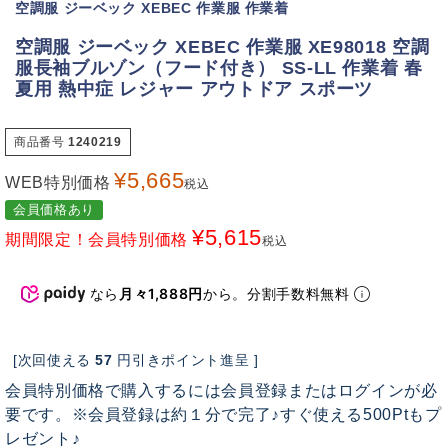
空調服 ジーベック XEBEC 作業服 作業着
空調服 ジーベック XEBEC 作業服 XE98018 空調
服長袖ブルゾン（フード付き） SS-LL 作業着 春
夏用 熱中症 レジャー アウトドア スポーツ
商品番号
1240219
¥
5,665
WEB特別価格
税込
会員価格あり
¥
5,615
期間限定！会員特別価格
税込
なら
月々1,888円
から。分割手数料無料
[次回使える
57
円引きポイント進呈 ]
会員特別価格で購入するには会員登録またはログインが必
要です。※会員登録は約１分で完了♪すぐ使える500Ptもプ
レゼント♪