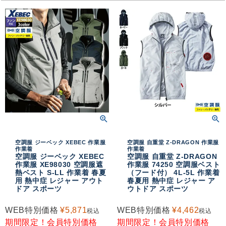
空調服 ジーベック XEBEC 作業服
空調服 自重堂 Z-DRAGON 作業服
作業着
作業着
空調服 ジーベック XEBEC
空調服 自重堂 Z-DRAGON
作業服 XE98030 空調服遮
作業服 74250 空調服ベスト
熱ベスト S-LL 作業着 春夏
（フード付） 4L-5L 作業着
用 熱中症 レジャー アウト
春夏用 熱中症 レジャー ア
ドア スポーツ
ウトドア スポーツ
WEB特別価格
¥
5,871
WEB特別価格
¥
4,462
税込
税込
期間限定！会員特別価格
期間限定！会員特別価格