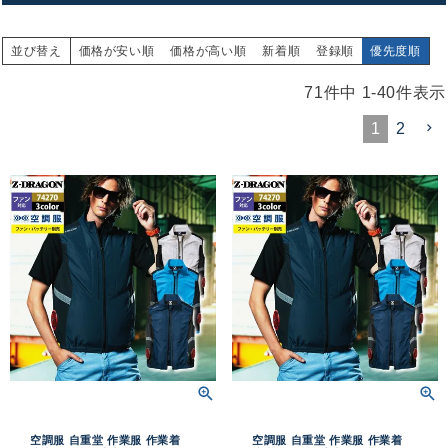
並び替え
価格が安い順
価格が高い順
新着順
登録順
優先度順
71
件中
1
-
40
件表示
1
2
空調服 自重堂 作業服 作業着
空調服 自重堂 作業服 作業着