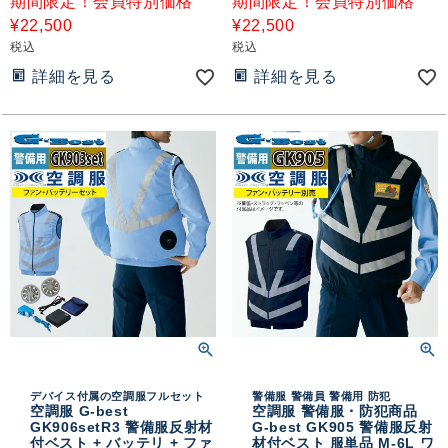
期間限定！会員特別価格
期間限定！会員特別価格
¥
22,500
¥
22,500
税込
税込
詳細を見る
詳細を見る
デバイス付属の空調服フルセット
警備服 警備員 警備用 防犯
空調服 G-best
空調服 警備服・防犯商品
GK906setR3 警備服反射材
G-best GK905 警備服反射
付ベスト + バッテリ + ファ
材付ベスト 服単品 M-6L ワ