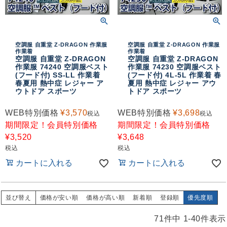
空調服 自重堂 Z-DRAGON 作業服
空調服 自重堂 Z-DRAGON 作業服
作業着
作業着
空調服 自重堂 Z-DRAGON
空調服 自重堂 Z-DRAGON
作業服 74240 空調服ベスト
作業服 74230 空調服ベスト
(フード付) SS-LL 作業着
(フード付) 4L-5L 作業着 春
春夏用 熱中症 レジャー ア
夏用 熱中症 レジャー アウ
ウトドア スポーツ
トドア スポーツ
WEB特別価格
¥
3,570
WEB特別価格
¥
3,698
税込
税込
期間限定！会員特別価格
期間限定！会員特別価格
¥
3,520
¥
3,648
税込
税込
カートに入れる
カートに入れる
並び替え
価格が安い順
価格が高い順
新着順
登録順
優先度順
71
件中
1
-
40
件表示