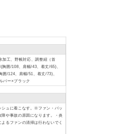
撥水加工、野帳対応、調整紐（首
囲/108、肩幅/43、着丈/65)、
(胸囲/124、肩幅/51、着丈/73)、
シルバー×ブラック
ッシュに着こなす。※ファン・バッ
故障や事故の原因になります。・炎
によるファンの清掃は行わないでく