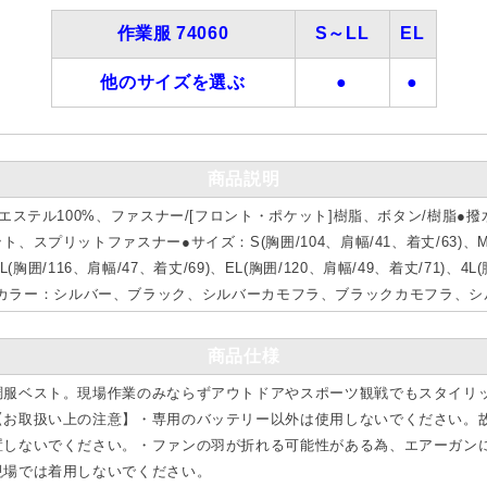
作業服 74060
S～LL
EL
他のサイズを選ぶ
●
●
商品説明
エステル100%、ファスナー/[フロント・ポケット]樹脂、ボタン/樹脂●
プリットファスナー●サイズ：S(胸囲/104、肩幅/41、着丈/63)、M(胸
LL(胸囲/116、肩幅/47、着丈/69)、EL(胸囲/120、肩幅/49、着丈/71)、4L
/73)●カラー：シルバー、ブラック、シルバーカモフラ、ブラックカモフラ、
商品仕様
調服ベスト。現場作業のみならずアウトドアやスポーツ観戦でもスタイリ
【お取扱い上の注意】・専用のバッテリー以外は使用しないでください。
置しないでください。・ファンの羽が折れる可能性がある為、エアーガン
現場では着用しないでください。