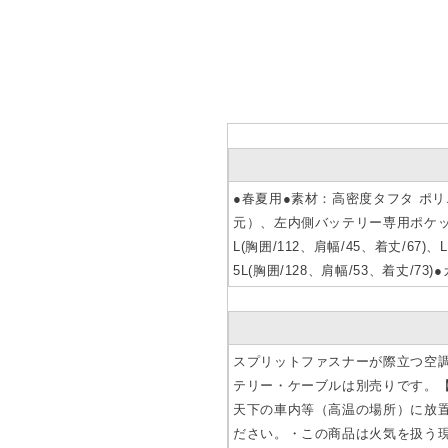
●春夏用●素材：高密度タフタ ポリ
元）、左内側バッテリー専用ポケット、ス
L(胸囲/112、肩幅/45、着丈/67)、
5L(胸囲/128、肩幅/53、着丈
スプリットファスナーが際立つ空
テリー・ケーブルは別売りです。
天下の車内等（高温の場所）に放
ださい。・この商品は火気を扱う