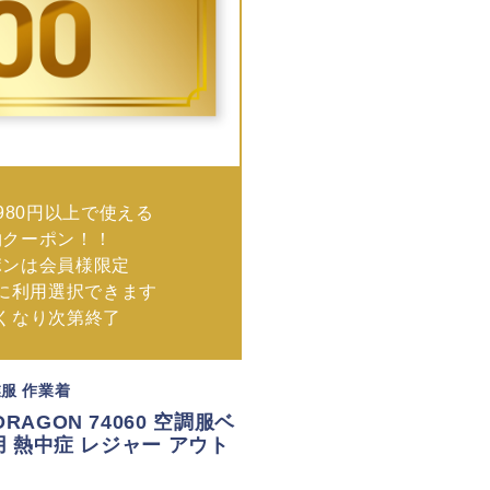
980円以上で使える
物クーポン！！
ポンは会員様限定
に利用選択できます
なくなり次第終了
業服 作業着
RAGON 74060 空調服ベ
夏用 熱中症 レジャー アウト