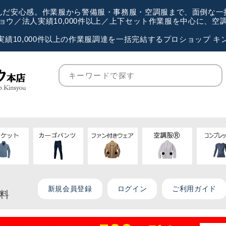
が選んだ安心感。作業服から警備服・事務服・空調服まで、面倒な
ウ／法人実績10,000件以上／上下セット作業服を中心に、
実績10,000件以上の作業服調達を一括完結するプロショップ キ
新規会員登録
ログイン
ご利用ガイド
無料