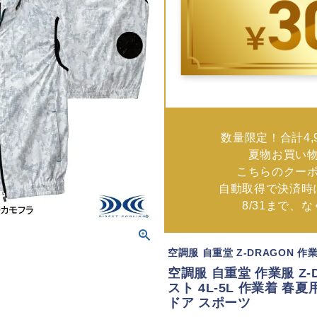
数量限定！合計4,
夏物お買い
こちらのクー
自動取得で決済時
8/31まで、
空調服 自重堂 Z-DRAGON 作
空調服 自重堂 作業服 Z-D
スト 4L-5L 作業着 春
ドア スポーツ