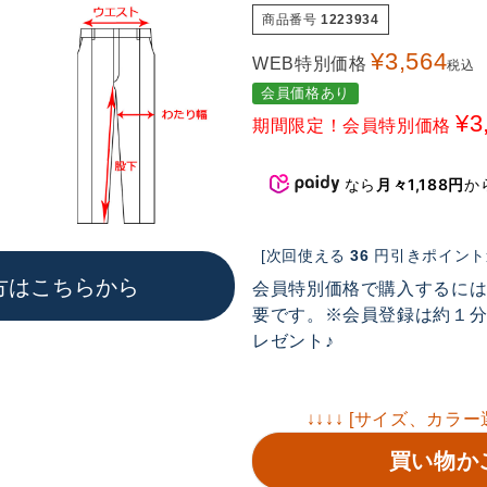
商品番号
1223934
¥
3,564
WEB特別価格
税込
会員価格あり
¥
3
期間限定！会員特別価格
なら
月々1,188円
か
[次回使える
36
円引きポイント進
方はこちらから
会員特別価格で購入するに
要です。※会員登録は約１分で
レゼント♪
↓↓↓↓ [サイズ、カラー
買い物か