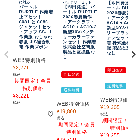
に対応
バッテリーセット
【即日発送】バ
バートル
【即日発送】バ
ートル BURTL
BURTLE 作業着
ートル BURTLE
2026春夏新作
上下セット
2026春夏新作
エアークラフト
6081 と 6086
エアークラフト
AC10 + AC10-
ジャケットセッ
AC10 + AC10-2
新型30Vバッテ
トアップ SS-LL
新型30Vバッテ
リーブラックフ
作業服 おしゃれ
リーカラーファ
ァンセット 作
春夏 JIS適合制
ンセット 作業着
着 株式会社空
電 作業ズボン
株式会社空調服
服 製品と互換
製品と互換性な
なし
し
WEB特別価格
¥
8,271
即日発送
税込
即日発送
期間限定！会員
送料無料
特別価格
送料無料
¥
8,221
WEB特別価格
税込
WEB特別価格
¥
19,305
¥
19,800
税込
税込
期間限定！会員
期間限定！会員
特別価格
特別価格
¥
19,255
¥
19,750