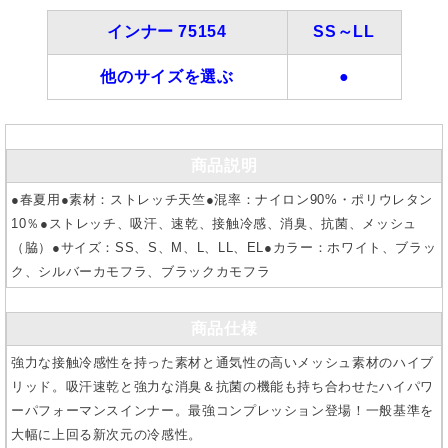
インナー 75154
SS～LL
他のサイズを選ぶ
●
商品説明
●春夏用●素材：ストレッチ天竺●混率：ナイロン90%・ポリウレタン
10％●ストレッチ、吸汗、速乾、接触冷感、消臭、抗菌、メッシュ
（脇）●サイズ：SS、S、M、L、LL、EL●カラー：ホワイト、ブラッ
ク、シルバーカモフラ、ブラックカモフラ
商品仕様
強力な接触冷感性を持った素材と通気性の高いメッシュ素材のハイブ
リッド。吸汗速乾と強力な消臭＆抗菌の機能も持ち合わせたハイパワ
ーパフォーマンスインナー。最強コンプレッション登場！一般基準を
大幅に上回る新次元の冷感性。