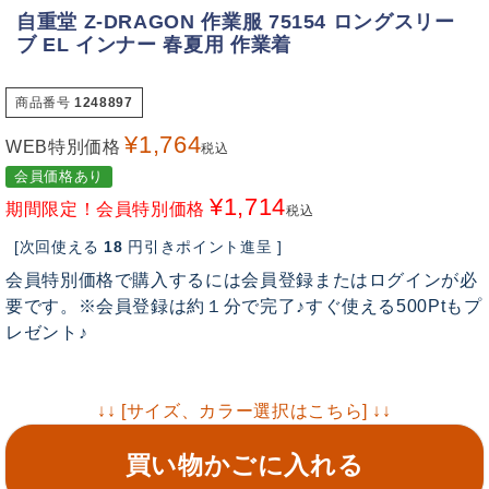
自重堂 Z-DRAGON 作業服 75154 ロングスリー
ブ EL インナー 春夏用 作業着
商品番号
1248897
¥
1,764
WEB特別価格
税込
会員価格あり
¥
1,714
期間限定！会員特別価格
税込
[次回使える
18
円引きポイント進呈 ]
会員特別価格で購入するには会員登録またはログインが必
要です。※会員登録は約１分で完了♪すぐ使える500Ptもプ
レゼント♪
↓↓ [サイズ、カラー選択はこちら] ↓↓
買い物かごに入れる