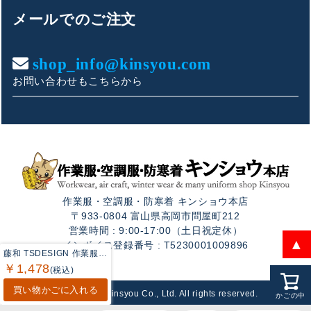
こんにちは！
メールでのご注文
お買い物やお問い合わせ相談のサポートをさせていただい
ております。
shop_info@kinsyou.com
お問い合わせもこちらから
ご質問内容をお選びください。
👕 おすすめ上下セットは？
🦺 購入前によくあるご質問
作業服・空調服・防寒着 キンショウ本店
🛒 購入後によくあるご質問
〒933-0804 富山県高岡市問屋町212
営業時間 : 9:00-17:00（土日祝定休）
❓ その他のご質問
▲
インボイス登録番号 : T5230001009896
藤和 TSDESIGN 作業服 84294 レッグウォーマー M-L 作業服 作業着
￥1,478
(税込)
買い物かごに入れる
Copyright © Kinsyou Co., Ltd. All rights reserved.
かごの中