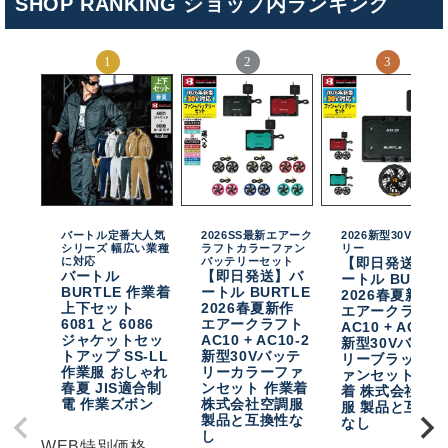
SHOP RANKING ショップ内ランキング
バートル定番大人気
2026SS最新エアーク
2026新型30Vバッテ
シリーズ 幅広い業種
ラフトカラーファン
リー
に対応
バッテリーセット
【即日発送】バ
バートル
【即日発送】バ
ートル BURTL
BURTLE 作業着
ートル BURTLE
2026春夏新作
上下セット
2026春夏新作
エアークラフト
6081 と 6086
エアークラフト
AC10 + AC10-
ジャケットセッ
AC10 + AC10-2
新型30Vバッテ
トアップ SS-LL
新型30Vバッテ
リーブラックフ
作業服 おしゃれ
リーカラーファ
ァンセット 作
春夏 JIS適合制
ンセット 作業着
着 株式会社空
電 作業ズボン
株式会社空調服
服 製品と互換
製品と互換性な
なし
し
WEB特別価格