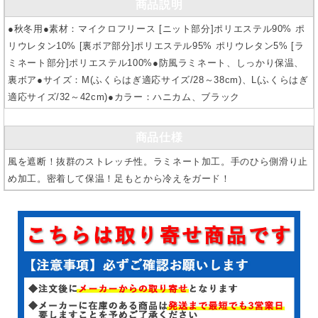
商品説明
●秋冬用●素材：マイクロフリース [ニット部分]ポリエステル90% ポ
リウレタン10% [裏ボア部分]ポリエステル95% ポリウレタン5% [ラ
ミネート部分]ポリエステル100%●防風ラミネート、しっかり保温、
裏ボア●サイズ：M(ふくらはぎ適応サイズ/28～38cm)、L(ふくらはぎ
適応サイズ/32～42cm)●カラー：ハニカム、ブラック
商品仕様
風を遮断！抜群のストレッチ性。ラミネート加工。手のひら側滑り止
め加工。密着して保温！足もとから冷えをガード！