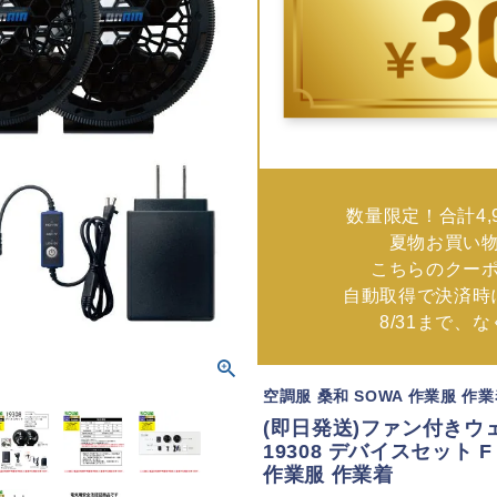
数量限定！合計4,
夏物お買い
こちらのクー
自動取得で決済時
8/31まで、
空調服 桑和 SOWA 作業服 作
(即日発送)ファン付きウェ
19308 デバイスセット
作業服 作業着