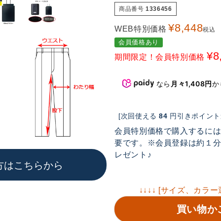
商品番号
1336456
¥
8,448
WEB特別価格
税込
会員価格あり
¥
8
期間限定！会員特別価格
なら
月々1,408円
か
[次回使える
84
円引きポイント進
会員特別価格で購入するに
要です。※会員登録は約１分で
レゼント♪
方はこちらから
↓↓↓↓ [サイズ、カラー
買い物か