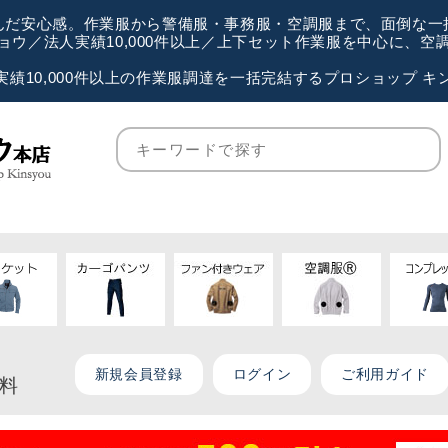
が選んだ安心感。作業服から警備服・事務服・空調服まで、面倒な
ウ／法人実績10,000件以上／上下セット作業服を中心に、
実績10,000件以上の作業服調達を一括完結するプロショップ キ
新規会員登録
ログイン
ご利用ガイド
無料