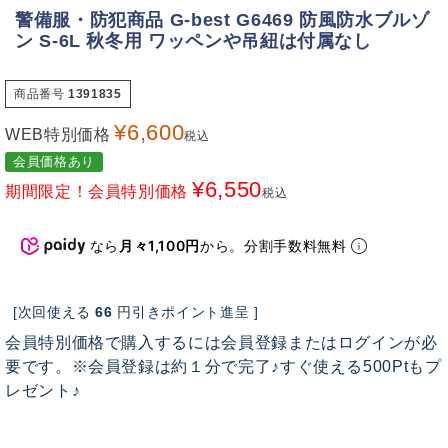
警備服・防犯商品 G-best G6469 防風防水ブルゾ
ン S-6L 秋冬用 ワッペンや吊紐は付属なし
商品番号
1391835
¥
6,600
WEB特別価格
税込
会員価格あり
¥
6,550
期間限定！会員特別価格
税込
なら
月々1,100円
から。分割手数料無料
[次回使える
66
円引きポイント進呈 ]
会員特別価格で購入するには会員登録またはログインが必
要です。※会員登録は約１分で完了♪すぐ使える500Ptもプ
レゼント♪