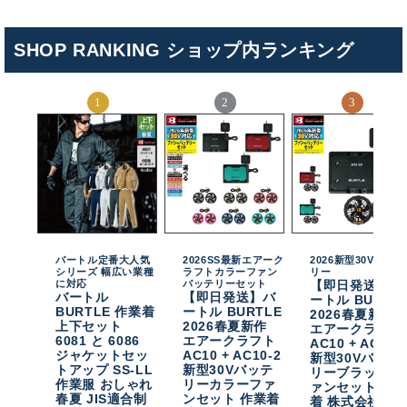
SHOP RANKING ショップ内ランキング
バートル定番大人気
2026SS最新エアーク
2026新型30Vバッテ
シリーズ 幅広い業種
ラフトカラーファン
リー
に対応
バッテリーセット
【即日発送】バ
バートル
【即日発送】バ
ートル BURTL
BURTLE 作業着
ートル BURTLE
2026春夏新作
上下セット
2026春夏新作
エアークラフト
6081 と 6086
エアークラフト
AC10 + AC10-
ジャケットセッ
AC10 + AC10-2
新型30Vバッテ
トアップ SS-LL
新型30Vバッテ
リーブラックフ
作業服 おしゃれ
リーカラーファ
ァンセット 作
春夏 JIS適合制
ンセット 作業着
着 株式会社空