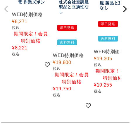
電 作業ズボン
株式会社空調服
服 製品と互換
製品と互換性な
なし
し
WEB特別価格
¥
8,271
即日発送
税込
即日発送
期間限定！会員
送料無料
特別価格
送料無料
¥
8,221
WEB特別価格
税込
WEB特別価格
¥
19,305
¥
19,800
税込
税込
期間限定！会員
期間限定！会員
特別価格
特別価格
¥
19,255
¥
19,750
税込
税込