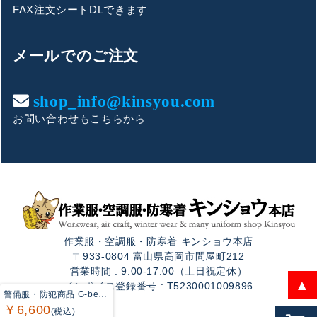
FAX注文シートDLできます
キンショウお問い合わせサポート
こんにちは！
メールでのご注文
お買い物やお問い合わせ相談のサポートをさせていただい
ております。
shop_info@kinsyou.com
お問い合わせもこちらから
ご質問内容をお選びください。
👕 おすすめ上下セットは？
🦺 購入前によくあるご質問
作業服・空調服・防寒着 キンショウ本店
🛒 購入後によくあるご質問
〒933-0804 富山県高岡市問屋町212
営業時間 : 9:00-17:00（土日祝定休）
❓ その他のご質問
▲
インボイス登録番号 : T5230001009896
警備服・防犯商品 G-best G6469 防風防水ブルゾン S-6L 秋冬用 ワッペンや吊紐は付属なし
￥6,600
(税込)