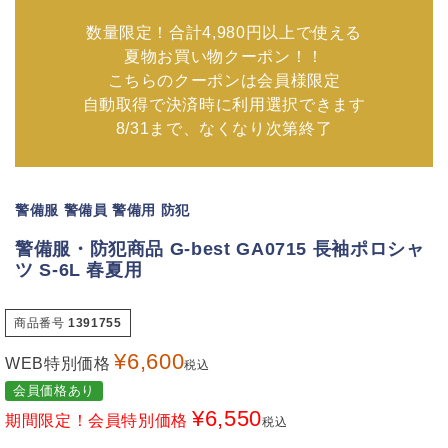
数量限定！合計4,980円以上で使える
夏物お買い物クーポン！！
こちらのクーポンは会員様限定
自動取得で決済時に利用選択できます
8/31まで、なくなり次第終了
警備服 警備員 警備用 防犯
警備服・防犯商品 G-best GA0715 長袖ポロシャ
ツ S-6L 春夏用
商品番号
1391755
¥
6,600
WEB特別価格
税込
会員価格あり
¥
6,550
期間限定！会員特別価格
税込