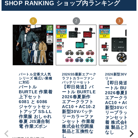
SHOP RANKING ショップ内ランキング
バートル定番大人気
2026SS最新エアーク
2026新型30Vバッテ
シリーズ 幅広い業種
ラフトカラーファン
リー
に対応
バッテリーセット
【即日発送】バ
バートル
【即日発送】バ
ートル BURTL
BURTLE 作業着
ートル BURTLE
2026春夏新作
上下セット
2026春夏新作
エアークラフト
6081 と 6086
エアークラフト
AC10 + AC10-
ジャケットセッ
AC10 + AC10-2
新型30Vバッテ
トアップ SS-LL
新型30Vバッテ
リーブラックフ
作業服 おしゃれ
リーカラーファ
ァンセット 作
春夏 JIS適合制
ンセット 作業着
着 株式会社空
電 作業ズボン
株式会社空調服
服 製品と互換
製品と互換性な
なし
し