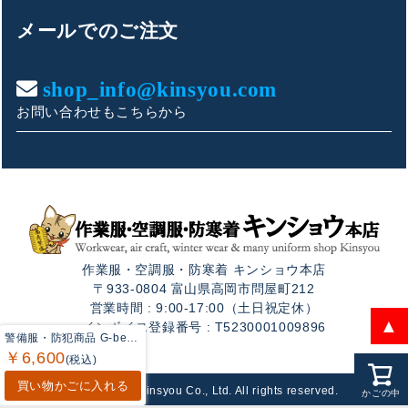
こんにちは！
メールでのご注文
お買い物やお問い合わせ相談のサポートをさせていただい
ております。
shop_info@kinsyou.com
お問い合わせもこちらから
ご質問内容をお選びください。
👕 おすすめ上下セットは？
🦺 購入前によくあるご質問
作業服・空調服・防寒着 キンショウ本店
🛒 購入後によくあるご質問
〒933-0804 富山県高岡市問屋町212
営業時間 : 9:00-17:00（土日祝定休）
❓ その他のご質問
▲
インボイス登録番号 : T5230001009896
警備服・防犯商品 G-best GA0715 長袖ポロシャツ S-6L 春夏用
￥6,600
(税込)
買い物かごに入れる
Copyright © Kinsyou Co., Ltd. All rights reserved.
かごの中