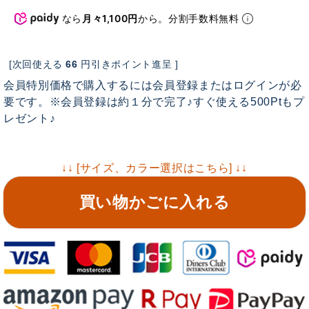
なら
月々1,100円
から。分割手数料無料
[次回使える
66
円引きポイント進呈 ]
会員特別価格で購入するには会員登録またはログインが必
要です。※会員登録は約１分で完了♪すぐ使える500Ptもプ
レゼント♪
↓↓ [サイズ、カラー選択はこちら] ↓↓
買い物かごに入れる