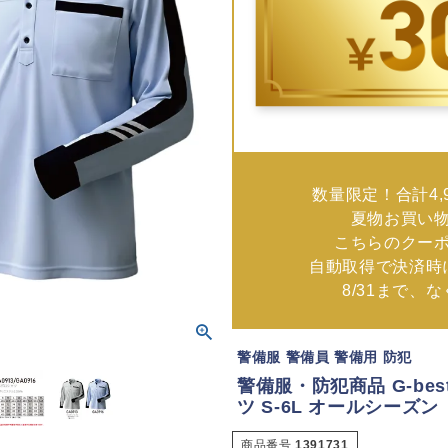
数量限定！合計4,
夏物お買い
こちらのクー
自動取得で決済時
8/31まで、
警備服 警備員 警備用 防犯
警備服・防犯商品 G-bes
ツ S-6L オールシーズン
商品番号
1391731