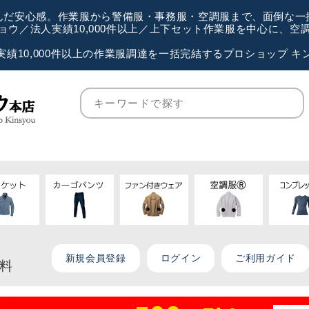
が選んだ安心感。作業服から警備服・事務服・空調服まで、面倒な
ウ／法人実績10,000件以上／上下セット作業服を中心に、
実績10,000件以上の作業服調達を一括完結するプロショップ キ
新規会員登録
ログイン
ご利用ガイド
無料