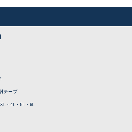
】
ト
％
射テープ
L・4L・5L・6L