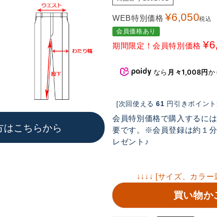
¥
6,050
WEB特別価格
税込
会員価格あり
¥
6
期間限定！会員特別価格
なら
月々1,008円
か
[次回使える
61
円引きポイント進
会員特別価格で購入するに
方はこちらから
要です。※会員登録は約１分で
レゼント♪
↓↓↓↓ [サイズ、カラー
買い物か