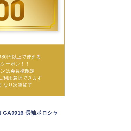
980円以上で使える
物クーポン！！
ポンは会員様限定
に利用選択できます
なくなり次第終了
t GA0916 長袖ポロシャ