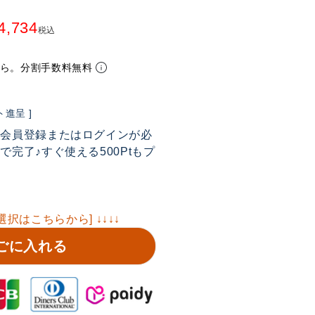
4,734
税込
から。分割手数料無料
進呈 ]
は会員登録またはログインが必
完了♪すぐ使える500Ptもプ
選択はこちらから] ↓↓↓↓
ごに入れる