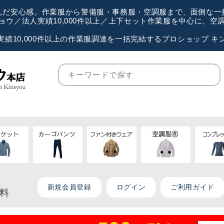
が選んだ安心感。作業服から警備服・事務服・空調服まで、面倒な
ウ／法人実績10,000件以上／上下セット作業服を中心に、
実績10,000件以上の作業服調達を一括完結するプロショップ キ
新規会員登録
ログイン
ご利用ガイド
無料