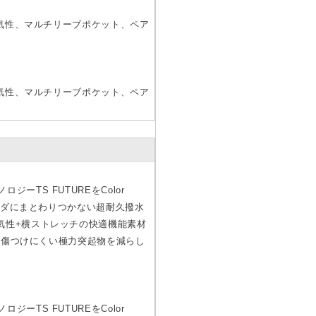
通気性、マルチリーブポケット、ペア
通気性、マルチリーブポケット、ペア
TS FUTUREをColor
カラダにまとわりつかない超耐久撥水
気性+横ストレッチの快適機能素材
物を傷つけにくい極力突起物を減らし
TS FUTUREをColor