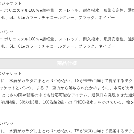
ースジャケット
アー ポリエステル100％●超軽量、ストレッチ、耐久撥水、形態安定性、
L、4L、5L、6L●カラー：チャコールグレー、ブラック、ネイビー
スパンツ
アー ポリエステル100％●超軽量、ストレッチ、耐久撥水、形態安定性、
L、4L、5L、6L●カラー：チャコールグレー、ブラック、ネイビー
商品仕様
ースジャケット
、水滴がカラダにまとわりつかない。TSが未来に向けて提案するテクノロジー
テルスジャケットとパンツ。まるで、重力から解放されたかのように、水滴が
、とっさの雨や朝霧の中でも対応可能なアイテム。通気口を発現させた通
初期4級、50洗後3級、100洗後2級）の「NEO撥水」をかけている。
。
スパンツ
、水滴がカラダにまとわりつかない。TSが未来に向けて提案するテクノロジー