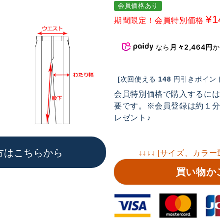
会員価格あり
¥
1
期間限定！会員特別価格
なら
月々2,464円
[次回使える
148
円引きポイント
会員特別価格で購入するに
要です。※会員登録は約１分で
レゼント♪
方はこちらから
↓↓↓↓ [サイズ、カラー
買い物か