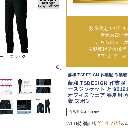
数量限定！合計4,
夏物お買い
こちらのクー
自動取得で決済時
8/31まで、
藤和 TSDESIGN 作業服 作業
藤和 TSDESIGN 作業服
ースジャケット と 9012
オフィスウェア 春夏用 
着 ズボン
商品番号
4000386
¥
14,784
WEB特別価格
税