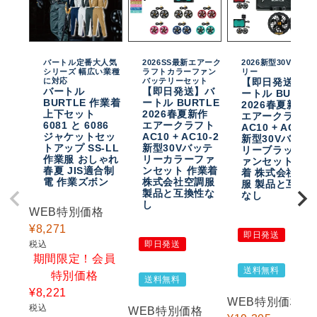
バートル定番大人気
2026SS最新エアーク
2026新型30Vバッテ
シリーズ 幅広い業種
ラフトカラーファン
リー
に対応
バッテリーセット
【即日発送】バ
バートル
【即日発送】バ
ートル BURTL
BURTLE 作業着
ートル BURTLE
2026春夏新作
上下セット
2026春夏新作
エアークラフト
6081 と 6086
エアークラフト
AC10 + AC10-
ジャケットセッ
AC10 + AC10-2
新型30Vバッテ
トアップ SS-LL
新型30Vバッテ
リーブラックフ
作業服 おしゃれ
リーカラーファ
ァンセット 作
春夏 JIS適合制
ンセット 作業着
着 株式会社空
電 作業ズボン
株式会社空調服
服 製品と互換
製品と互換性な
なし
し
WEB特別価格
¥
8,271
即日発送
税込
即日発送
期間限定！会員
送料無料
特別価格
送料無料
¥
8,221
WEB特別価格
税込
WEB特別価格