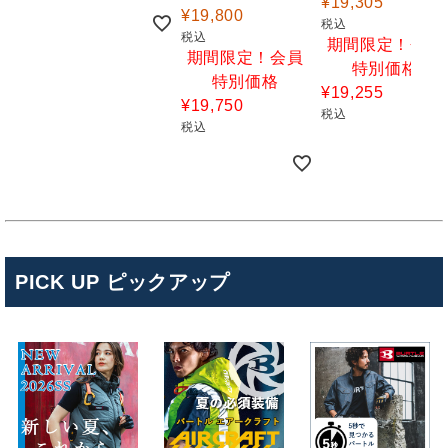
¥
19,305
¥
19,800
税込
税込
期間限定！会員
期間限定！会員
特別価格
特別価格
¥
19,255
¥
19,750
税込
税込
PICK UP ピックアップ