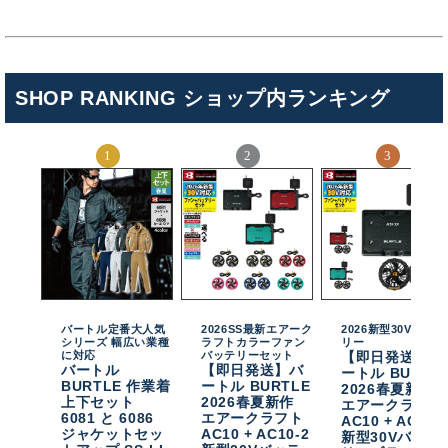
SHOP RANKING ショップ内ランキング
バートル定番大人気
2026SS最新エアーク
2026新型30Vバッテ
シリーズ 幅広い業種
ラフトカラーファン
リー
に対応
バッテリーセット
【即日発送】バ
バートル
【即日発送】バ
ートル BURTL
BURTLE 作業着
ートル BURTLE
2026春夏新作
上下セット
2026春夏新作
エアークラフト
6081 と 6086
エアークラフト
AC10 + AC10-
ジャケットセッ
AC10 + AC10-2
新型30Vバッテ