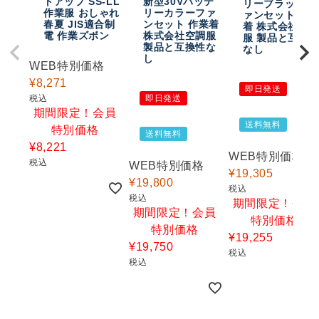
トアップ SS-LL
新型30Vバッテ
リーブラックフ
作業服 おしゃれ
リーカラーファ
ァンセット 作
春夏 JIS適合制
ンセット 作業着
着 株式会社空
電 作業ズボン
株式会社空調服
服 製品と互換
製品と互換性な
なし
し
WEB特別価格
¥
8,271
即日発送
税込
即日発送
期間限定！会員
送料無料
特別価格
送料無料
¥
8,221
WEB特別価格
税込
WEB特別価格
¥
19,305
¥
19,800
税込
税込
期間限定！会員
期間限定！会員
特別価格
特別価格
¥
19,255
¥
19,750
税込
税込