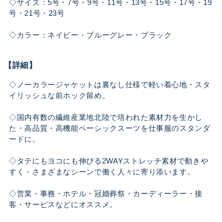
◇サイズ：5号・7号・9号・11号・13号・15号・17号・19
号・21号・23号
◇カラー：ネイビー・ブルーグレー・ブラック
【詳細】
◇ノーカラージャケットは裏なし仕様で軽い着心地・スタ
イリッシュな前ホック留め。
◇国内有数の繊維産業地北陸で培われた素材力を生かし
た・高品質・高機能ベーシックスーツを仕事服のスタンダ
ードに。
◇タテにもヨコにも伸びる2WAYストレッチ素材で動きや
すく・さまざまなシーンで働く人々に寄り添います。
◇営業・事務・ホテル・冠婚葬祭・カーディーラー・接
客・サービスなどにオススメ。