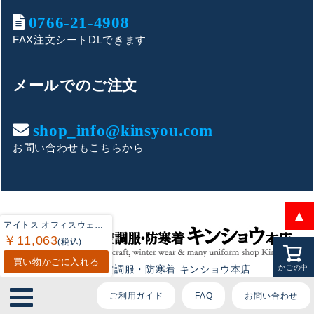
ております。
0766-21-4908
FAX注文シートDLできます
ご質問内容をお選びください。
メールでのご注文
👕 おすすめ上下セットは？
shop_info@kinsyou.com
🦺 購入前によくあるご質問
お問い合わせもこちらから
🛒 購入後によくあるご質問
❓ その他のご質問
▲
アイトス オフィスウェア Aitoz 630020 レディースノーカラージャケット 17号-19号
￥11,063
(税込)
買い物かごに入れる
作業服・空調服・防寒着 キンショウ本店
かごの中
〒933-0804 富山県高岡市問屋町212
ご利用ガイド
FAQ
お問い合わせ
営業時間 : 9:00-17:00（土日祝定休）
インボイス登録番号 : T5230001009896