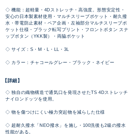
◇ 機能：超軽量・4Dストレッチ・高強度。形態安定性・
安心の日本製素材使用・マルチスリーブポケット・耐久撥
水・帯電防止素材・ペア企画・左袖部分マルチスリーブポ
ケット仕様・ブラック転写プリント・フロントボタン スナ
ップボタン（YKK製）・両脇ポケット
◇ サイズ：S・M・L・LL・3L
◇ カラー：チャコールグレー・ブラック・ネイビー
【詳細】
◇ 独自の織物構造で通気口を発現させたTS 4Dストレッチ
ナイロンドッツを使用。
◇ 物を傷つけにくい極力突起物を減らした仕様
◇ 超耐久撥水「NEO撥水」を施し・100洗後も2級の撥水
性能がある。