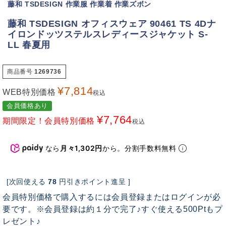
藤和 TSDESIGN 作業服 作業着 作業ズボン
藤和 TSDESIGN オフィスウェア 90461 TS 4Dナ
イロンドッツステルスレディースジャケット S-
LL 春夏用
商品番号
1269736
¥
7,814
WEB特別価格
税込
会員価格あり
¥
7,764
期間限定！会員特別価格
税込
なら
月々1,302円
から。分割手数料無料
[次回使える
78
円引きポイント進呈 ]
会員特別価格で購入するには会員登録またはログインが必
要です。※会員登録は約１分で完了♪すぐ使える500Ptもプ
レゼント♪