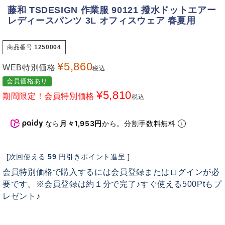
藤和 TSDESIGN 作業服 90121 撥水ドットエアー
レディースパンツ 3L オフィスウェア 春夏用
商品番号
1250004
¥
5,860
WEB特別価格
税込
会員価格あり
¥
5,810
期間限定！会員特別価格
税込
なら
月々1,953円
から。分割手数料無料
[次回使える
59
円引きポイント進呈 ]
会員特別価格で購入するには会員登録またはログインが必
要です。※会員登録は約１分で完了♪すぐ使える500Ptもプ
レゼント♪