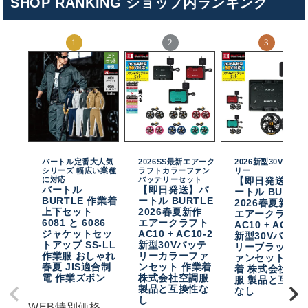
SHOP RANKING ショップ内ランキング
バートル定番大人気
2026SS最新エアーク
2026新型30Vバッテ
シリーズ 幅広い業種
ラフトカラーファン
リー
に対応
バッテリーセット
【即日発送】バ
バートル
【即日発送】バ
ートル BURTL
BURTLE 作業着
ートル BURTLE
2026春夏新作
上下セット
2026春夏新作
エアークラフト
6081 と 6086
エアークラフト
AC10 + AC10-
ジャケットセッ
AC10 + AC10-2
新型30Vバッテ
トアップ SS-LL
新型30Vバッテ
リーブラックフ
作業服 おしゃれ
リーカラーファ
ァンセット 作
春夏 JIS適合制
ンセット 作業着
着 株式会社空
電 作業ズボン
株式会社空調服
服 製品と互換
製品と互換性な
なし
し
WEB特別価格