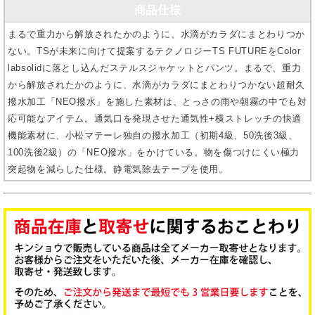
商品仕様
まるで重力から解放されたかのように、水滴がカラダにまとわりつか
ない。TSが未来に向けて提案するテクノロジーTS FUTUREをColor
labsolidに落とし込んだステルスジャケットとパンツ。まるで、重力
から解放されたかのように、水滴がカラダにまとわりつかない超耐久
撥水加工「NEO撥水」を施した素材は、とっさの雨や朝霧の中でも対
応可能なアイテム。通気口を発現させた通気性+横ストレッチの快適
機能素材に、小松マテーレ独自の撥水加工（初期4級、50洗後3級、
100洗後2級）の「NEO撥水」をかけている。物を傷つけにくい極力
突起物を減らした仕様。静電気除去テープを使用。