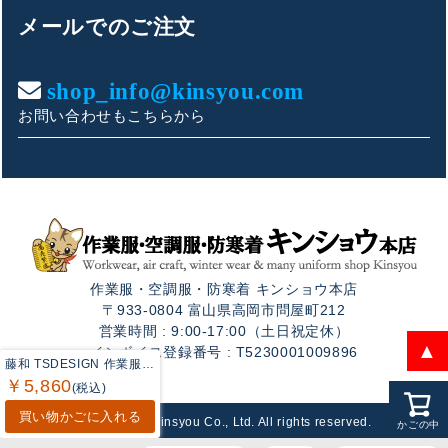
こんにちは！
メールでのご注文
お買い物やお問い合わせ相談のサポートをさせていただい
ております。
shop_info@kinsyou.com
お問い合わせもこちらから
ご質問内容をお選びください。
👕 おすすめ上下セットは？
🦺 購入前によくあるご質問
作業服・空調服・防寒着 キンショウ本店
🛒 購入後によくあるご質問
〒933-0804 富山県高岡市問屋町212
営業時間 : 9:00-17:00（土日祝定休）
❓ その他のご質問
▲
インボイス登録番号 : T5230001009896
藤和 TSDESIGN 作業服 90121 撥水ドットエアーレディースパンツ 3L オフィスウェア 春夏用
￥5,860
(税込)
買い物かごに入れる
Copyright © Kinsyou Co., Ltd. All rights reserved.
かごの中