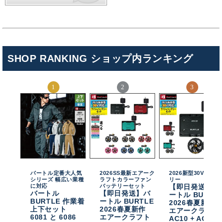
SHOP RANKING ショップ内ランキング
バートル定番大人気
2026SS最新エアーク
2026新型30Vバッテ
シリーズ 幅広い業種
ラフトカラーファン
リー
に対応
バッテリーセット
【即日発送】バ
バートル
【即日発送】バ
ートル BURTL
BURTLE 作業着
ートル BURTLE
2026春夏新作
上下セット
2026春夏新作
エアークラフト
6081 と 6086
エアークラフト
AC10 + AC10-