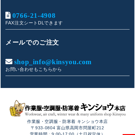
0766-21-4908
FAX注文シートDLできます
キンショウお問い合わせサポート
こんにちは！
メールでのご注文
お買い物やお問い合わせ相談のサポートをさせていただい
ております。
shop_info@kinsyou.com
お問い合わせもこちらから
ご質問内容をお選びください。
👕 おすすめ上下セットは？
🦺 購入前によくあるご質問
作業服・空調服・防寒着 キンショウ本店
🛒 購入後によくあるご質問
〒933-0804 富山県高岡市問屋町212
営業時間 : 9:00-17:00（土日祝定休）