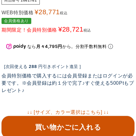
商品番号
1061761
¥
28,771
WEB特別価格
税込
会員価格あり
¥
28,721
期間限定！会員特別価格
税込
なら
月々4,795円
から。分割手数料無料
[次回使える
288
円引きポイント進呈 ]
会員特別価格で購入するには会員登録またはログインが必
要です。※会員登録は約１分で完了♪すぐ使える500Ptもプ
レゼント♪
↓↓ [サイズ、カラー選択はこちら] ↓↓
買い物かごに入れる