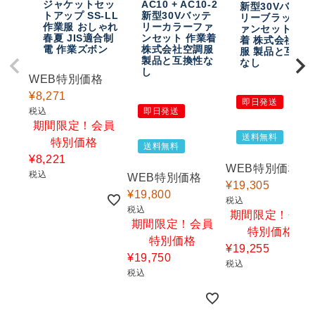
ジャケットセッ
AC10 + AC10-2
新型30Vバッテ
トアップ SS-LL
新型30Vバッテ
リーブラックフ
作業服 おしゃれ
リーカラーファ
ァンセット 作
春夏 JIS適合制
ンセット 作業着
着 株式会社空
電 作業ズボン
株式会社空調服
服 製品と互換
製品と互換性な
なし
し
WEB特別価格
¥
8,271
即日発送
税込
即日発送
期間限定！会員
送料無料
特別価格
送料無料
¥
8,221
WEB特別価格
税込
WEB特別価格
¥
19,305
¥
19,800
税込
税込
期間限定！会員
期間限定！会員
特別価格
特別価格
¥
19,255
¥
19,750
税込
税込