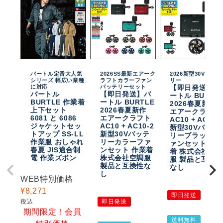
バートル定番大人気
2026SS最新エアーク
2026新型30Vバッテ
シリーズ 幅広い業種
ラフトカラーファン
リー
に対応
バッテリーセット
【即日発送】バ
バートル
【即日発送】バ
ートル BURTL
BURTLE 作業着
ートル BURTLE
2026春夏新作
上下セット
2026春夏新作
エアークラフト
6081 と 6086
エアークラフト
AC10 + AC10-
ジャケットセッ
AC10 + AC10-2
新型30Vバッテ
トアップ SS-LL
新型30Vバッテ
リーブラックフ
作業服 おしゃれ
リーカラーファ
ァンセット 作
春夏 JIS適合制
ンセット 作業着
着 株式会社空
電 作業ズボン
株式会社空調服
服 製品と互換
製品と互換性な
なし
し
WEB特別価格
¥
8,271
即日発送
税込
即日発送
期間限定！会員
送料無料