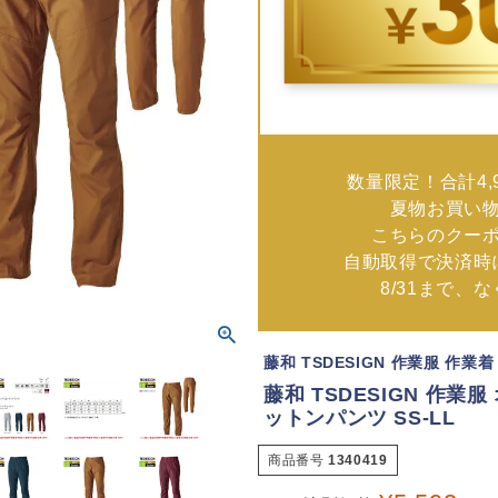
数量限定！合計4,
夏物お買い
こちらのクー
自動取得で決済時
8/31まで、
藤和 TSDESIGN 作業服 作業
藤和 TSDESIGN 作業服
ットンパンツ SS-LL
商品番号
1340419