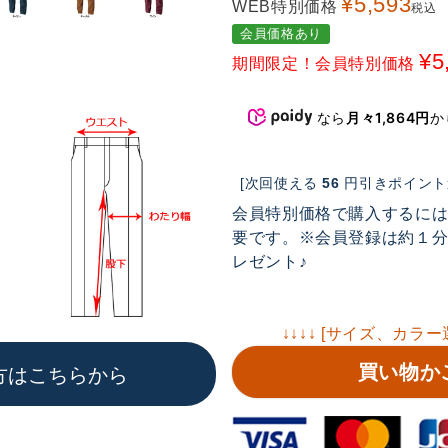
¥
5,593
WEB特別価格
税込
会員価格あり
¥
5
期間限定！会員特別価格
なら
月々1,864円
か
[次回使える
56
円引きポイント進
会員特別価格で購入するに
要です。※会員登録は約１分で
レゼント♪
↓↓↓↓ [サイズ、カラー
買い物か
方はこちらから