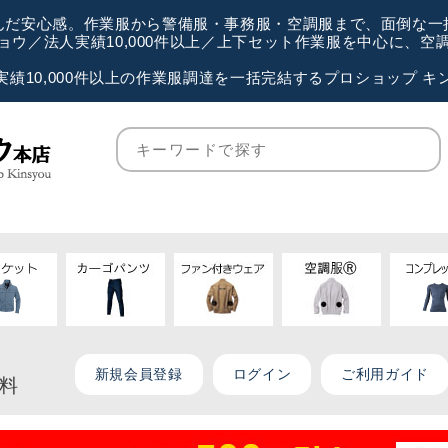
が選んだ安心感。作業服から警備服・事務服・空調服まで、面倒な
ウ／法人実績10,000件以上／上下セット作業服を中心に、
実績10,000件以上の作業服調達を一括完結するプロショップ キ
新規会員登録
ログイン
ご利用ガイド
無料