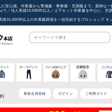
が選んだ安心感。作業服から警備服・事務服・空調服まで、面倒な
ウ／法人実績10,000件以上／上下セット作業服を中心に、
実績10,000件以上の作業服調達を一括完結するプロショップ キ
新規会員登録
ログイン
ご利用ガイド
無料