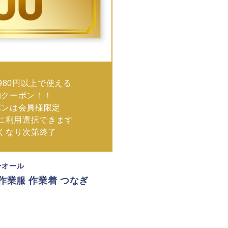
980円以上で使える
物クーポン！！
ポンは会員様限定
に利用選択できます
なくなり次第終了
ーオール
L 作業服 作業着 つなぎ