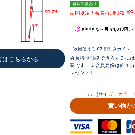
会員価格あり
¥
9
期間限定！会員特別価格
なら
月々1,617円
か
[次回使える
97
円引きポイント進
会員特別価格で購入するに
方はこちらから
要です。※会員登録は約１分で
レゼント♪
↓↓↓↓ [サイズ、カラー
買い物か