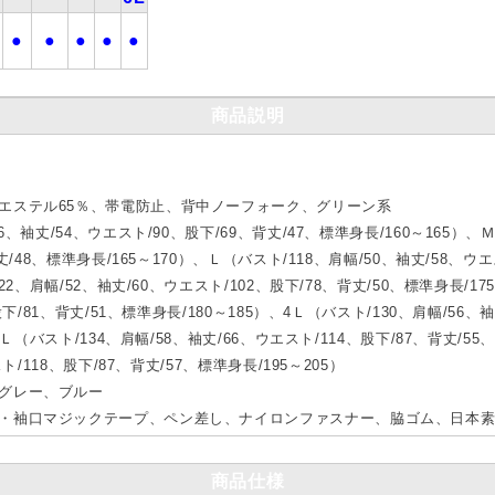
●
●
●
●
●
商品説明
％
エステル65％、帯電防止、背中ノーフォーク、グリーン系
、袖丈/54、ウエスト/90、股下/69、背丈/47、標準身長/160～165）、Ｍ
丈/48、標準身長/165～170）、Ｌ（バスト/118、肩幅/50、袖丈/58、ウエ
22、肩幅/52、袖丈/60、ウエスト/102、股下/78、背丈/50、標準身長/1
股下/81、背丈/51、標準身長/180～185）、4Ｌ（バスト/130、肩幅/56、袖
5Ｌ（バスト/134、肩幅/58、袖丈/66、ウエスト/114、股下/87、背丈/55
ト/118、股下/87、背丈/57、標準身長/195～205）
グレー、ブルー
プ・袖口マジックテープ、ペン差し、ナイロンファスナー、脇ゴム、日本
商品仕様