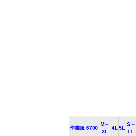
M～
S～
作業服 6700
4L
5L
XL
LL