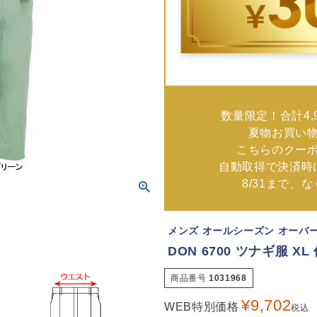
数量限定！合計4,
夏物お買い
こちらのクー
自動取得で決済時
8/31まで、
メンズ オールシーズン オーバ
DON 6700 ツナギ服 X
商品番号
1031968
¥
9,702
WEB特別価格
税込