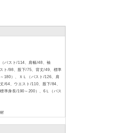
（バスト/114、肩幅/48、袖
スト/98、股下/75、背丈/49、標準
75～180）、ＸＬ（バスト/126、肩
丈/64、ウエスト/110、股下/84、
、標準身長/190～200）、6Ｌ（バス
素材