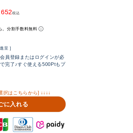
,652
税込
ら。分割手数料無料
呈 ]
は会員登録またはログインが必
完了♪すぐ使える500Ptもプ
選択はこちらから] ↓↓↓↓
ごに入れる