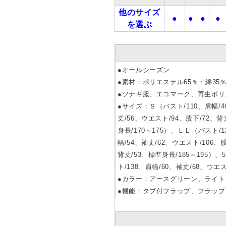
他のサイズ
●
●
●
●
を選ぶ
●オールシーズン
●素材：ポリエステル65％・綿35
●ツナギ服、エコマーク、再生ポリ
●サイズ：Ｓ（バスト/110、肩幅/46
丈/56、ウエスト/94、股下/72、背
身長/170～175）、ＬＬ（バスト/1
幅/54、袖丈/62、ウエスト/106、
背丈/53、標準身長/185～195）、
ト/138、肩幅/60、袖丈/68、ウエス
●カラー：アースグリーン、ライト
●機能：タブ付フラップ、フラッ