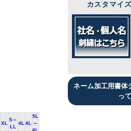
カスタマイ
ネーム加工用書体
っ
5L
S～
XL
4L
4L
～
LL
6L