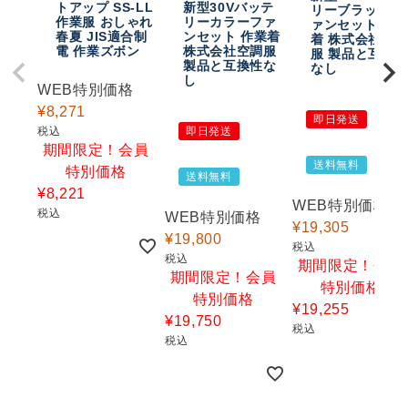
トアップ SS-LL
新型30Vバッテ
リーブラックフ
作業服 おしゃれ
リーカラーファ
ァンセット 作
春夏 JIS適合制
ンセット 作業着
着 株式会社空
電 作業ズボン
株式会社空調服
服 製品と互換
製品と互換性な
なし
し
WEB特別価格
¥
8,271
即日発送
税込
即日発送
期間限定！会員
送料無料
特別価格
送料無料
¥
8,221
WEB特別価格
税込
WEB特別価格
¥
19,305
¥
19,800
税込
税込
期間限定！会員
期間限定！会員
特別価格
特別価格
¥
19,255
¥
19,750
税込
税込