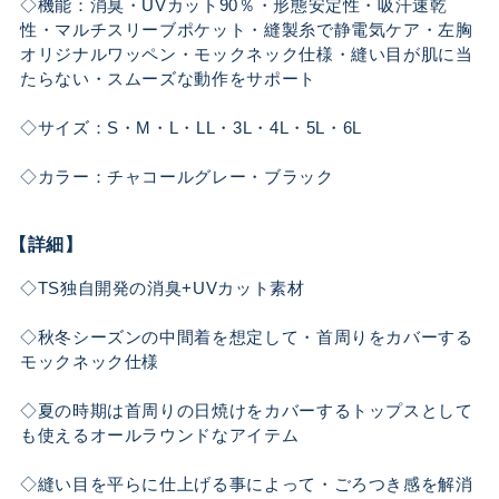
◇機能：消臭・UVカット90％・形態安定性・吸汗速乾
性・マルチスリーブポケット・縫製糸で静電気ケア・左胸
オリジナルワッペン・モックネック仕様・縫い目が肌に当
たらない・スムーズな動作をサポート
◇サイズ：S・M・L・LL・3L・4L・5L・6L
◇カラー：チャコールグレー・ブラック
【詳細】
◇TS独自開発の消臭+UVカット素材
◇秋冬シーズンの中間着を想定して・首周りをカバーする
モックネック仕様
◇夏の時期は首周りの日焼けをカバーするトップスとして
も使えるオールラウンドなアイテム
◇縫い目を平らに仕上げる事によって・ごろつき感を解消