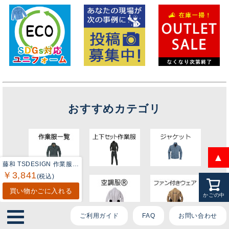
ております。
ご質問内容をお選びください。
👕 おすすめ上下セットは？
🦺 購入前によくあるご質問
おすすめカテゴリ
🛒 購入後によくあるご質問
❓ その他のご質問
▲
藤和 TSDESIGN 作業服 8505 TSDEOドライモックネック 5L-6L 秋冬 作業着
￥3,841
(税込)
買い物かごに入れる
かごの中
ご利用ガイド
FAQ
お問い合わせ