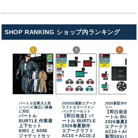
SHOP RANKING ショップ内ランキング
バートル定番大人気
2026SS最新エアーク
2026新型30Vバッテ
シリーズ 幅広い業種
ラフトカラーファン
リー
に対応
バッテリーセット
【即日発送】バ
バートル
【即日発送】バ
ートル BURTL
BURTLE 作業着
ートル BURTLE
2026春夏新作
上下セット
2026春夏新作
エアークラフト
6081 と 6086
エアークラフト
AC10 + AC10-
ジャケットセッ
AC10 + AC10-2
新型30Vバッテ