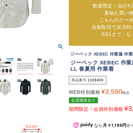
数量限定！合計4,
夏物お買い
こちらのクー
自動取得で決済時
8/31まで、
ジーベック XEBEC 作業服 作
ジーベック XEBEC 作業服
LL 春夏用 作業着
商品番号
1339439
¥
3,590
WEB特別価格
税込
会員価格あり
¥
3
期間限定！会員特別価格
なら
月々1,196円
か