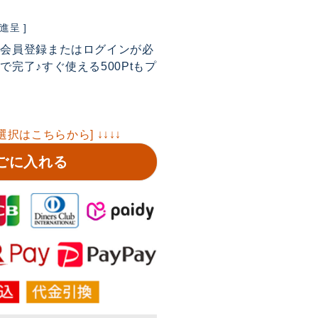
呈 ]
は会員登録またはログインが必
完了♪すぐ使える500Ptもプ
選択はこちらから] ↓↓↓↓
ごに入れる