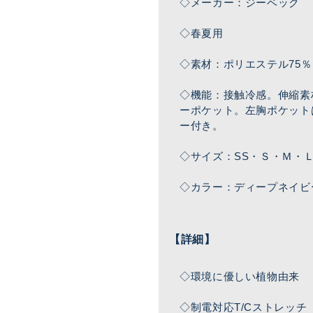
◇メーカー：ジーベック
◇春夏用
◇素材：ポリエステル75％
◇機能：接触冷感。伸縮素
ーポケット。左胸ポケット
ー付き。
◇サイズ：SS・Ｓ・Ｍ・
◇カラー：ディープネイビ
【詳細】
◇環境に優しい植物由来
◇制電対応T/Cストレッチ