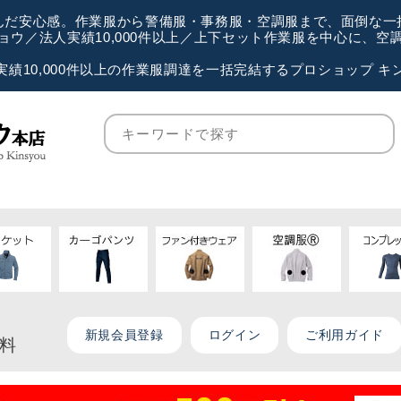
が選んだ安心感。作業服から警備服・事務服・空調服まで、面倒な
ウ／法人実績10,000件以上／上下セット作業服を中心に、
実績10,000件以上の作業服調達を一括完結するプロショップ キ
新規会員登録
ログイン
ご利用ガイド
無料