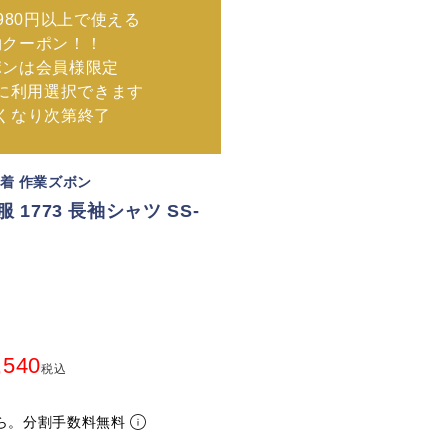
980円以上で使える
物クーポン！！
ポンは会員様限定
に利用選択できます
なくなり次第終了
業着 作業ズボン
 1773 長袖シャツ SS-
,540
税込
ら。分割手数料無料