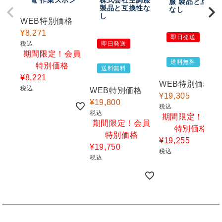
電 作業ズボン
株式会社空調服
服 製品と互換
製品と互換性な
なし
し
WEB特別価格
¥
8,271
即日発送
税込
即日発送
期間限定！会員
送料無料
特別価格
送料無料
¥
8,221
WEB特別価格
税込
WEB特別価格
¥
19,305
¥
19,800
税込
税込
期間限定！会員
期間限定！会員
特別価格
特別価格
¥
19,255
¥
19,750
税込
税込
キンショウお問い合わせサポート
こんにちは！
お買い物やお問い合わせ相談のサポートをさせていただい