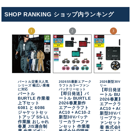
SHOP RANKING ショップ内ランキング
バートル定番大人気
2026SS最新エアーク
2026新型30Vバッテ
シリーズ 幅広い業種
ラフトカラーファン
リー
に対応
バッテリーセット
【即日発送】バ
バートル
【即日発送】バ
ートル BURTL
BURTLE 作業着
ートル BURTLE
2026春夏新作
上下セット
2026春夏新作
エアークラフト
6081 と 6086
エアークラフト
AC10 + AC10-
ジャケットセッ
AC10 + AC10-2
新型30Vバッテ
トアップ SS-LL
新型30Vバッテ
リーブラックフ
作業服 おしゃれ
リーカラーファ
ァンセット 作
春夏 JIS適合制
ンセット 作業着
着 株式会社空