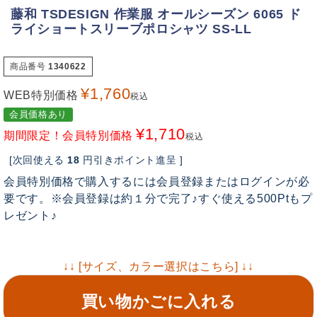
藤和 TSDESIGN 作業服 オールシーズン 6065 ド
ライショートスリーブポロシャツ SS-LL
商品番号
1340622
¥
1,760
WEB特別価格
税込
会員価格あり
¥
1,710
期間限定！会員特別価格
税込
[次回使える
18
円引きポイント進呈 ]
会員特別価格で購入するには会員登録またはログインが必
要です。※会員登録は約１分で完了♪すぐ使える500Ptもプ
レゼント♪
↓↓ [サイズ、カラー選択はこちら] ↓↓
買い物かごに入れる