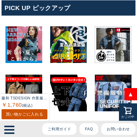
ております。
PICK UP ピックアップ
ご質問内容をお選びください。
👕 おすすめ上下セットは？
🦺 購入前によくあるご質問
🛒 購入後によくあるご質問
❓ その他のご質問
▲
藤和 TSDESIGN 作業服 オールシーズン 6065 ドライショートスリーブポロシャツ SS-LL
￥1,760
(税込)
買い物かごに入れる
かごの中
ご利用ガイド
FAQ
お問い合わせ