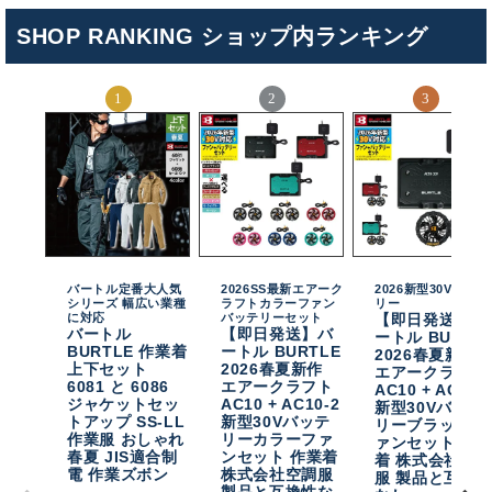
SHOP RANKING ショップ内ランキング
バートル定番大人気
2026SS最新エアーク
2026新型30Vバッテ
シリーズ 幅広い業種
ラフトカラーファン
リー
に対応
バッテリーセット
【即日発送】バ
バートル
【即日発送】バ
ートル BURTL
BURTLE 作業着
ートル BURTLE
2026春夏新作
上下セット
2026春夏新作
エアークラフト
6081 と 6086
エアークラフト
AC10 + AC10-
ジャケットセッ
AC10 + AC10-2
新型30Vバッテ
トアップ SS-LL
新型30Vバッテ
リーブラックフ
作業服 おしゃれ
リーカラーファ
ァンセット 作
春夏 JIS適合制
ンセット 作業着
着 株式会社空
電 作業ズボン
株式会社空調服
服 製品と互換