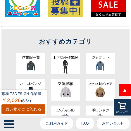
ております。
ご質問内容をお選びください。
おすすめカテゴリ
👕 おすすめ上下セットは？
🦺 購入前によくあるご質問
🛒 購入後によくあるご質問
❓ その他のご質問
▲
藤和 TSDESIGN 作業服 オールシーズン 6075 ドライロングスリーブポロシャツ 3L-4L
￥2,026
(税込)
買い物かごに入れる
かごの中
ご利用ガイド
FAQ
お問い合わせ