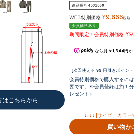
商品番号
4501669
¥
9,866
WEB特別価格
税込
会員価格あり
¥
9
期間限定！会員特別価格
なら
月々1,644円
か
[次回使える
99
円引きポイント進
会員特別価格で購入するに
要です。※会員登録は約１分で
レゼント♪
方はこちらから
↓↓↓↓ [サイズ、カラー
買い物か