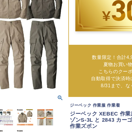
数量限定！合計4,
夏物お買い
こちらのクー
自動取得で決済時
8/31まで、
ジーベック 作業服 作業着
ジーベック XEBEC 作業
ゾンS-3L と 2843 カー
作業ズボン