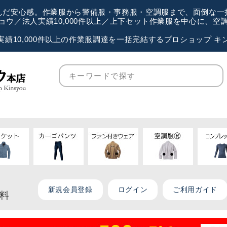
が選んだ安心感。作業服から警備服・事務服・空調服まで、面倒な
ウ／法人実績10,000件以上／上下セット作業服を中心に、
実績10,000件以上の作業服調達を一括完結するプロショップ キ
新規会員登録
ログイン
ご利用ガイド
無料