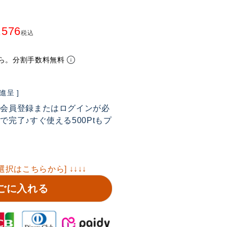
,576
税込
ら。分割手数料無料
呈 ]
は会員登録またはログインが必
完了♪すぐ使える500Ptもプ
選択はこちらから] ↓↓↓↓
ごに入れる