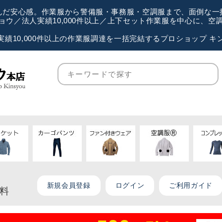
が選んだ安心感。作業服から警備服・事務服・空調服まで、面倒な
ウ／法人実績10,000件以上／上下セット作業服を中心に、
実績10,000件以上の作業服調達を一括完結するプロショップ キ
新規会員登録
ログイン
ご利用ガイド
無料