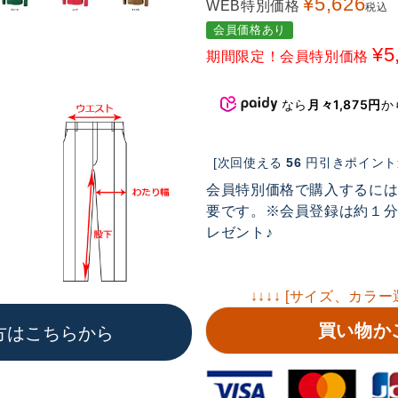
¥
5,626
WEB特別価格
税込
会員価格あり
¥
5
期間限定！会員特別価格
なら
月々1,875円
か
[次回使える
56
円引きポイント進
会員特別価格で購入するに
要です。※会員登録は約１分で
レゼント♪
↓↓↓↓ [サイズ、カラー
買い物か
方はこちらから