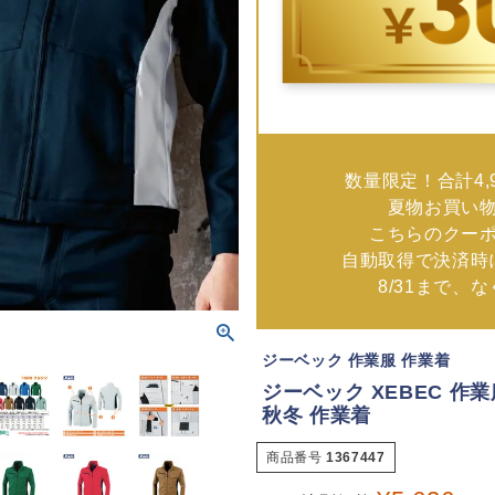
数量限定！合計4,
夏物お買い
こちらのクー
自動取得で決済時
8/31まで、
ジーベック 作業服 作業着
ジーベック XEBEC 作業服
秋冬 作業着
商品番号
1367447