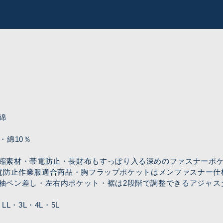
綿
・綿10％
縮素材・帯電防止・長財布もすっぽり入る深めのファスナーポ
18帯電防止作業服適合商品・胸フラップポケットはメンファスナー
袖ペン差し・左右内ポケット・裾は2段階で調整できるアジャス
L・3L・4L・5L