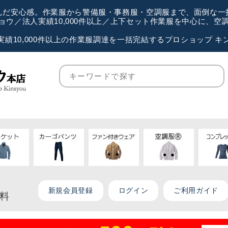
が選んだ安心感。作業服から警備服・事務服・空調服まで、面倒な
ウ／法人実績10,000件以上／上下セット作業服を中心に、
実績10,000件以上の作業服調達を一括完結するプロショップ キ
新規会員登録
ログイン
ご利用ガイド
無料