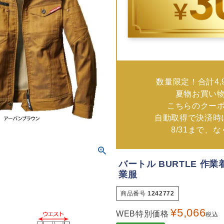
数量限定！合計4,
夏物お買い
こちらのクー
自動取得で決済時
8/31まで、
バートル BURTLE 作業着
業服
商品番号
1242772
¥
5,066
WEB特別価格
税込