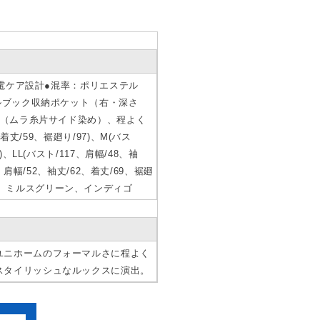
制電ケア設計●混率：ポリエステル
ルブック収納ポケット（右・深さ
材（ムラ糸片サイド染め）、程よく
/59、裾廻り/97)、M(バス
)、LL(バスト/117、肩幅/48、袖
7、肩幅/52、袖丈/62、着丈/69、裾廻
ルバー、ミルスグリーン、インディゴ
ユニホームのフォーマルさに程よく
スタイリッシュなルックスに演出。