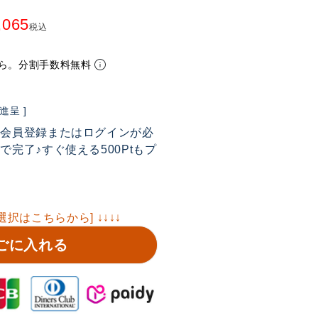
,065
税込
ら。分割手数料無料
呈 ]
は会員登録またはログインが必
完了♪すぐ使える500Ptもプ
選択はこちらから] ↓↓↓↓
ごに入れる