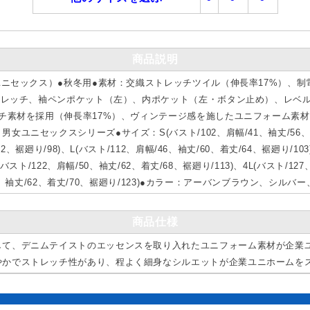
商品説明
（ユニセックス）●秋冬用●素材：交織ストレッチツイル（伸長率17%）、
ストレッチ、袖ペンポケット（左）、内ポケット（左・ボタン止め）、レベ
ッチ素材を採用（伸長率17%）、ヴィンテージ感を施したユニフォーム素
ユニセックスシリーズ●サイズ：S(バスト/102、肩幅/41、袖丈/56、着丈
62、裾廻り/98)、L(バスト/112、肩幅/46、袖丈/60、着丈/64、裾廻り/103
L(バスト/122、肩幅/50、袖丈/62、着丈/68、裾廻り/113)、4L(バスト/12
幅/54、袖丈/62、着丈/70、裾廻り/123)●カラー：アーバンブラウン、シ
商品仕様
して、デニムテイストのエッセンスを取り入れたユニフォーム素材が企業
やかでストレッチ性があり、程よく細身なシルエットが企業ユニホームを