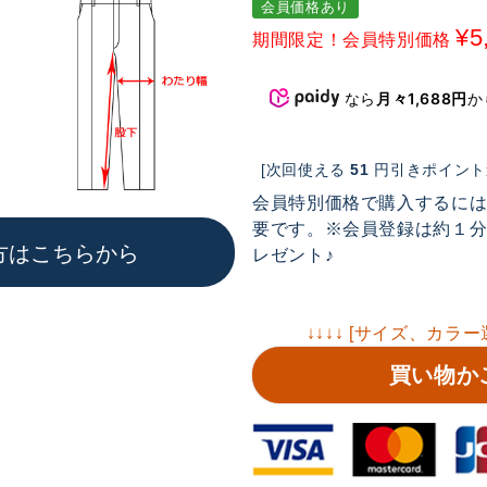
会員価格あり
¥
5
期間限定！会員特別価格
なら
月々1,688円
か
[次回使える
51
円引きポイント進
会員特別価格で購入するに
要です。※会員登録は約１分で
方はこちらから
レゼント♪
↓↓↓↓ [サイズ、カラー
買い物か