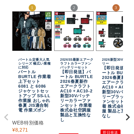
バートル定番大人気
2026SS最新エアーク
2026新型30Vバッテ
シリーズ 幅広い業種
ラフトカラーファン
リー
に対応
バッテリーセット
【即日発送】バ
バートル
【即日発送】バ
ートル BURTL
BURTLE 作業着
ートル BURTLE
2026春夏新作
上下セット
2026春夏新作
エアークラフト
6081 と 6086
エアークラフト
AC10 + AC10-
ジャケットセッ
AC10 + AC10-2
新型30Vバッテ
トアップ SS-LL
新型30Vバッテ
リーブラックフ
作業服 おしゃれ
リーカラーファ
ァンセット 作
春夏 JIS適合制
ンセット 作業着
着 株式会社空
電 作業ズボン
株式会社空調服
服 製品と互換
製品と互換性な
なし
し
WEB特別価格
¥
8,271
即日発送