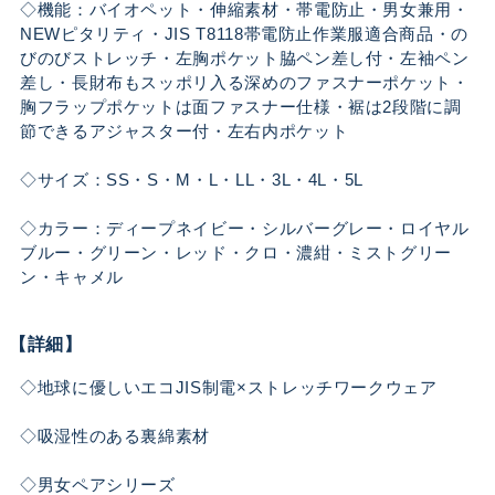
◇機能：バイオペット・伸縮素材・帯電防止・男女兼用・
NEWピタリティ・JIS T8118帯電防止作業服適合商品・の
びのびストレッチ・左胸ポケット脇ペン差し付・左袖ペン
差し・長財布もスッポリ入る深めのファスナーポケット・
胸フラップポケットは面ファスナー仕様・裾は2段階に調
節できるアジャスター付・左右内ポケット
◇サイズ：SS・S・M・L・LL・3L・4L・5L
◇カラー：ディープネイビー・シルバーグレー・ロイヤル
ブルー・グリーン・レッド・クロ・濃紺・ミストグリー
ン・キャメル
【詳細】
◇地球に優しいエコJIS制電×ストレッチワークウェア
◇吸湿性のある裏綿素材
◇男女ペアシリーズ