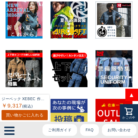
ております。
ご質問内容をお選びください。
👕 おすすめ上下セットは？
🦺 購入前によくあるご質問
🛒 購入後によくあるご質問
❓ その他のご質問
▲
ジーベック XEBEC 作業服 上下セット 1511 半袖ブルゾンL-3L と 1516 ピタリティカーゴパンツ 70-100 作業着 作業ズボン 春夏
￥9,317
(税込)
買い物かごに入れる
かごの中
ご利用ガイド
FAQ
お問い合わせ