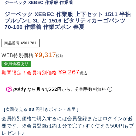
ジーベック XEBEC 作業服 作業着
ジーベック XEBEC 作業服 上下セット 1511 半袖
ブルゾンL-3L と 1516 ピタリティカーゴパンツ
70-100 作業着 作業ズボン 春夏
商品番号
4501781
¥
9,317
WEB特別価格
税込
会員価格あり
¥
9,267
期間限定！会員特別価格
税込
なら
月々1,552円
から。分割手数料無料
[次回使える
93
円引きポイント進呈 ]
会員特別価格で購入するには会員登録またはログインが必
要です。※会員登録は約１分で完了♪すぐ使える500Ptもプ
レゼント♪