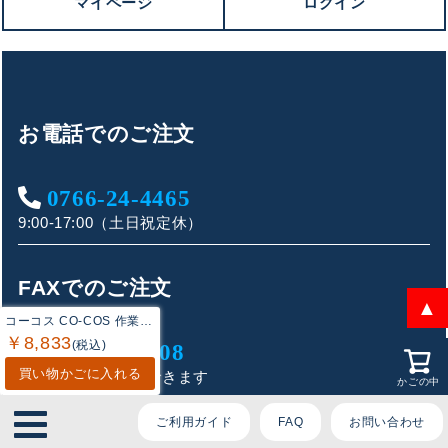
マイページ
ログイン
ております。
ご質問内容をお選びください。
お電話でのご注文
👕 おすすめ上下セットは？
0766-24-4465
🦺 購入前によくあるご質問
9:00-17:00（土日祝定休）
🛒 購入後によくあるご質問
FAXでのご注文
❓ その他のご質問
▲
コーコス CO-COS 作業服 上下セット AE-4058 エコストレッチ長袖シャツS-3L と AE-4055 エコストレッチカーゴパンツ SS-3L 春夏 作業着 作業ズボン
￥8,833
(税込)
0766-21-4908
買い物かごに入れる
FAX注文シートDLできます
かごの中
ご利用ガイド
FAQ
お問い合わせ
メールでのご注文