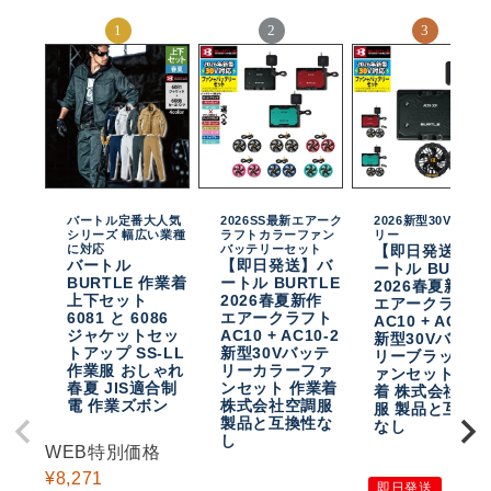
バートル定番大人気
2026SS最新エアーク
2026新型30Vバッテ
シリーズ 幅広い業種
ラフトカラーファン
リー
に対応
バッテリーセット
【即日発送】バ
バートル
【即日発送】バ
ートル BURTL
BURTLE 作業着
ートル BURTLE
2026春夏新作
上下セット
2026春夏新作
エアークラフト
6081 と 6086
エアークラフト
AC10 + AC10-
ジャケットセッ
AC10 + AC10-2
新型30Vバッテ
トアップ SS-LL
新型30Vバッテ
リーブラックフ
作業服 おしゃれ
リーカラーファ
ァンセット 作
春夏 JIS適合制
ンセット 作業着
着 株式会社空
電 作業ズボン
株式会社空調服
服 製品と互換
製品と互換性な
なし
し
WEB特別価格
¥
8,271
即日発送