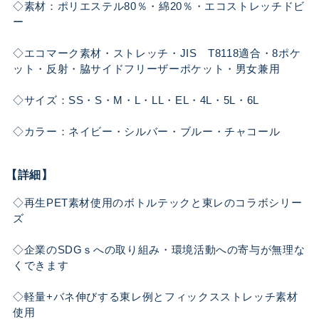
◇素材：ポリエステル80％・綿20％・エコストレッチドビ
ー
◇エコマーク素材・ストレッチ・JIS T8118適合・8ポケ
ット・反射・脇サイドフリーザーポケット・男女兼用
◇サイズ：SS・S・M・L・LL・EL・4L・5L・6L
◇カラー：ネイビー・シルバー・ブルー・チャコール
【詳細】
◇再生PET素材使用のボトルテックと東レのコラボシリー
ズ
◇企業のSDGｓへの取り組み・環境活動への寄与が無理な
くできます
◇軽量+バネ伸びする東レ例とフィックスストレッチ素材
使用